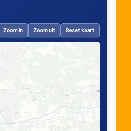
Zoom in
Zoom uit
Reset kaart