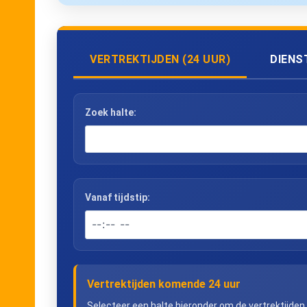
VERTREKTIJDEN (24 UUR)
DIENS
Zoek halte:
Vanaf tijdstip:
Vertrektijden komende 24 uur
Selecteer een halte hieronder om de vertrektijden