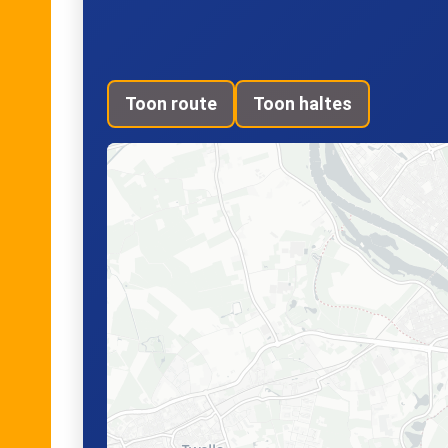
Toon route
Toon haltes