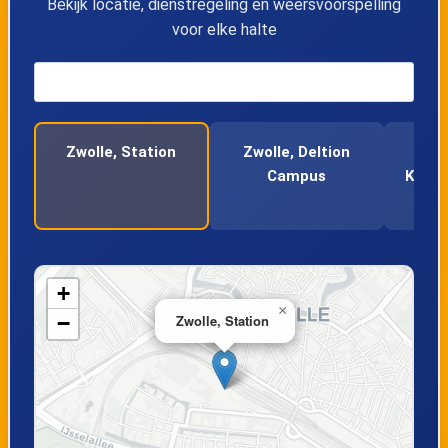
Bekijk locatie, dienstregeling en weersvoorspelling
voor elke halte
Zwolle, Station
Zwolle, Deltion
Campus
Katwo
+
×
−
Zwolle, Station