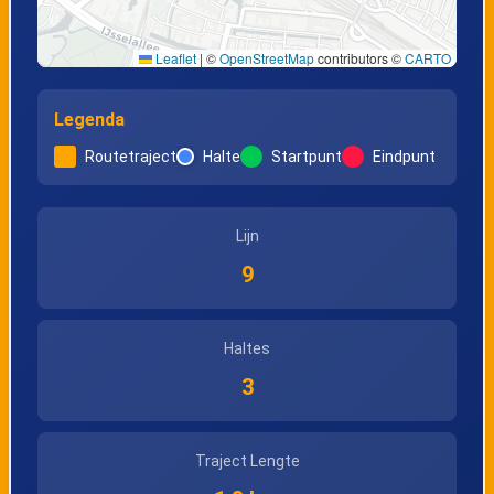
Leaflet
|
©
OpenStreetMap
contributors ©
CARTO
Legenda
Routetraject
Halte
Startpunt
Eindpunt
Lijn
9
Haltes
3
Traject Lengte