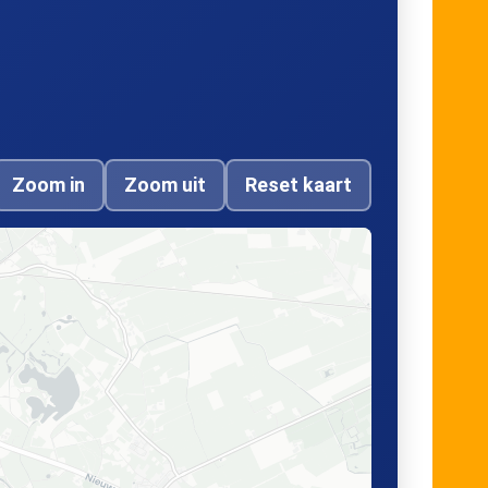
Zoom in
Zoom uit
Reset kaart