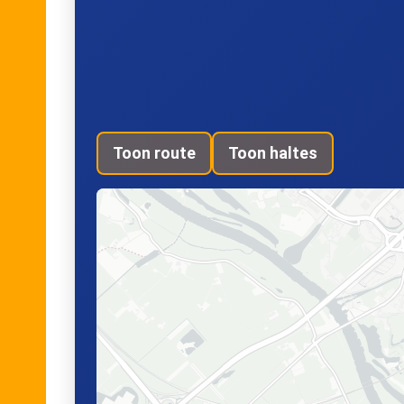
Toon route
Toon haltes