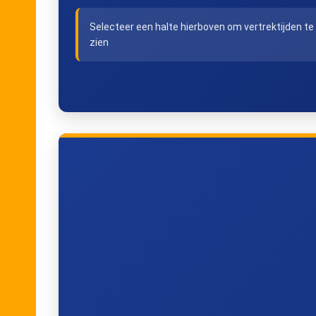
Selecteer een halte hierboven om vertrektijden te
zien