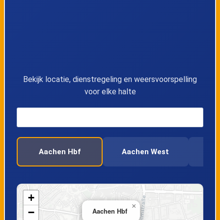
12
Aachen Hbf
13
Eygelshoven
Bekijk locatie, dienstregeling en weersvoorspelling
voor elke halte
Aachen Hbf
Aachen West
Her
+
×
−
Aachen Hbf