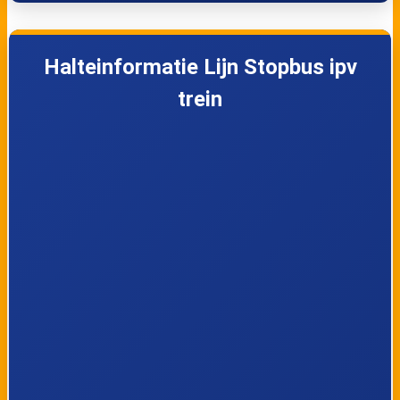
5
Aachen West
Halteinformatie Lijn Stopbus ipv
6
Aachen Hbf
trein
7
Heerlen
8
Landgraaf
9
Eygelshoven Markt
10
Herzogenrath
11
Aachen West