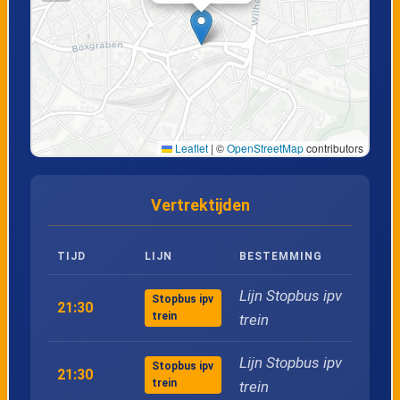
Leaflet
|
©
OpenStreetMap
contributors
Vertrektijden
TIJD
LIJN
BESTEMMING
Lijn Stopbus ipv
Stopbus ipv
21:30
trein
trein
Lijn Stopbus ipv
Stopbus ipv
21:30
trein
trein