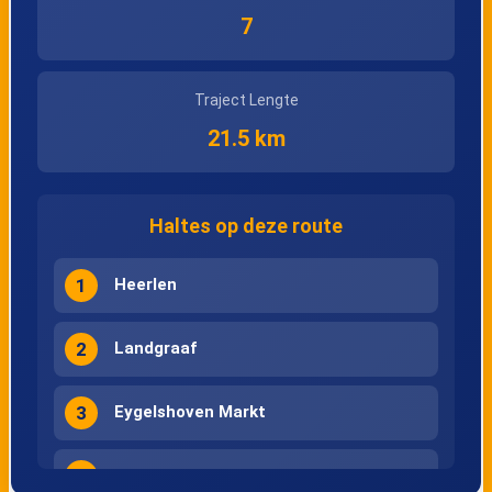
7
Traject Lengte
21.5 km
Haltes op deze route
1
Heerlen
2
Landgraaf
3
Eygelshoven Markt
4
Herzogenrath