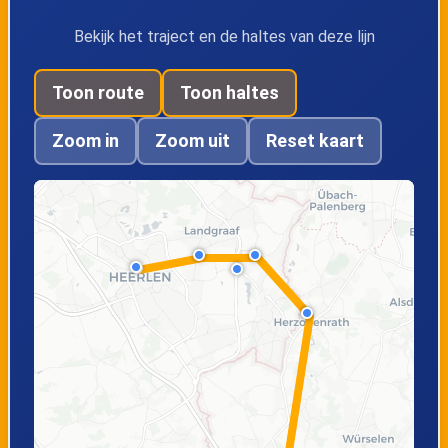
Bekijk het traject en de haltes van deze lijn
Toon route
Toon haltes
Zoom in
Zoom uit
Reset kaart