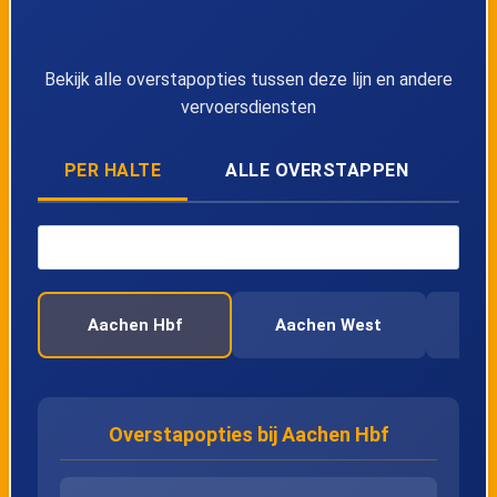
Lijn Stopbus ipv
00:30
Stopbus ipv
trein
trein
Morgen
Bekijk alle overstapopties tussen deze lijn en andere
vervoersdiensten
Lijn Stopbus ipv
01:27
Stopbus ipv
trein
trein
Morgen
PER HALTE
ALLE OVERSTAPPEN
Aachen Hbf
Aachen West
Her
Overstapopties bij Aachen Hbf