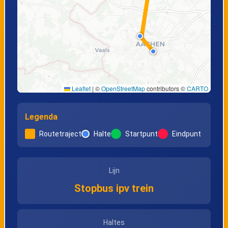
Leaflet
|
©
OpenStreetMap
contributors ©
CARTO
Legenda
Routetraject
Halte
Startpunt
Eindpunt
Lijn
Stopbus ipv trein
Haltes