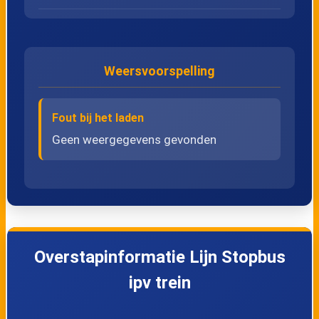
Lijn Stopbus ipv
00:40
Stopbus ipv
trein
trein
Morgen
Weersvoorspelling
Lijn Stopbus ipv
00:50
Stopbus ipv
trein
trein
Morgen
Fout bij het laden
Geen weergegevens gevonden
Overstapinformatie Lijn Stopbus
ipv trein