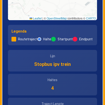
Leaflet
|
©
OpenStreetMap
contributors ©
CARTO
Legenda
Routetraject
Halte
Startpunt
Eindpunt
Lijn
Stopbus ipv trein
Haltes
4
Traject Lengte