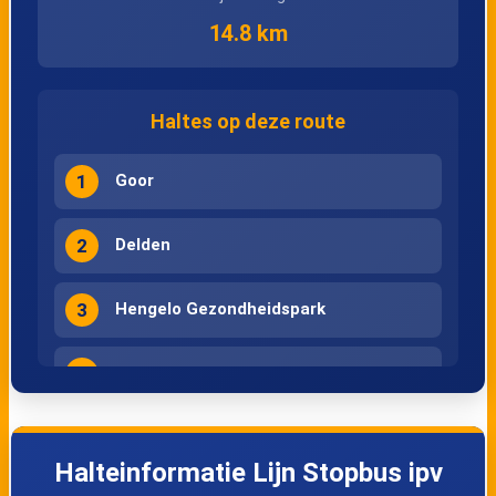
14.8 km
Haltes op deze route
1
Goor
2
Delden
3
Hengelo Gezondheidspark
4
Hengelo
5
Goor
Halteinformatie Lijn Stopbus ipv