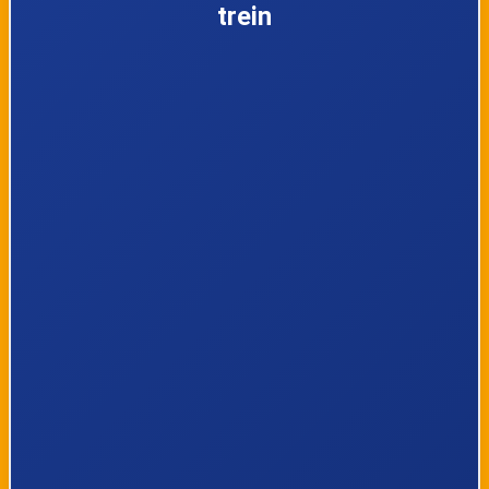
6
Delden
trein
7
Hengelo Gezondheidspark
8
Hengelo