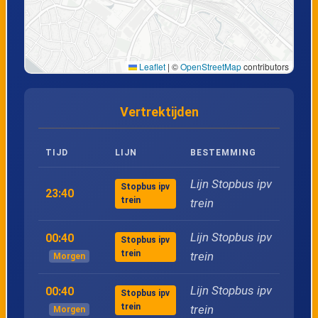
Leaflet
|
©
OpenStreetMap
contributors
Vertrektijden
TIJD
LIJN
BESTEMMING
Lijn Stopbus ipv
Stopbus ipv
23:40
trein
trein
Lijn Stopbus ipv
00:40
Stopbus ipv
trein
trein
Morgen
Lijn Stopbus ipv
00:40
Stopbus ipv
trein
trein
Morgen