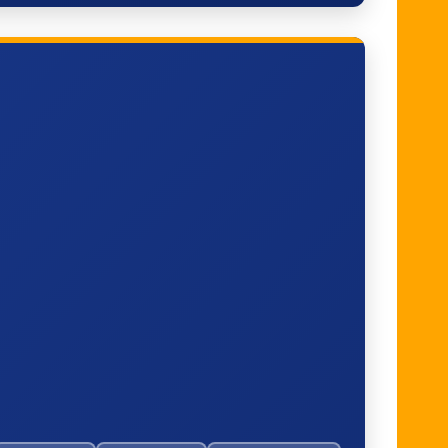
Hoeselt, Kruispunt
Bilzen, Station perron 3