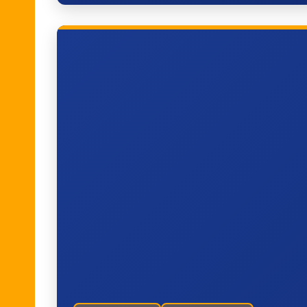
Hoeselt, Hombroekstraat
Hoeselt, Gansterenstraat
Bilzen, AZ Vesalius