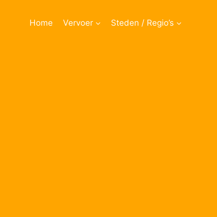
Doorgaan
naar
Home
Vervoer
Steden / Regio’s
inhoud