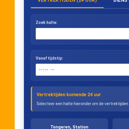
VERTREKTIJDEN (24 UUR)
DIENS
Zoek halte:
Vanaf tijdstip:
Vertrektijden komende 24 uur
Selecteer een halte hieronder om de vertrektijden
Tongeren, Station