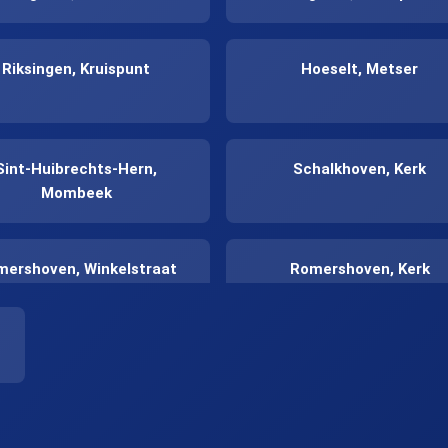
Riksingen, Kruispunt
Hoeselt, Metser
Sint-Huibrechts-Hern,
Schalkhoven, Kerk
Mombeek
ershoven, Winkelstraat
Romershoven, Kerk
ershoven, Hanterstraat
Hoeselt, Paneelstraat 2