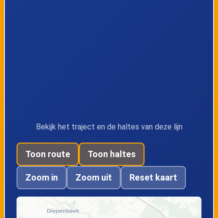
Rijkhoven,
Rijkhoven,
Cuvelierstraat
Weerterveld
Rijkhoven,
Alt-Hoeselt,
Pleinstraat
Overweg
Alt-Hoeselt,
Alt-Hoeselt,
Terpoortenlaan
Molenstraat
Bekijk het traject en de haltes van deze lijn
Toon route
Toon haltes
Hoeselt,
Hoeselt,
Molenbroek
Lindekapel
Zoom in
Zoom uit
Reset kaart
Hoeselt,
Hoeselt, Kruispunt