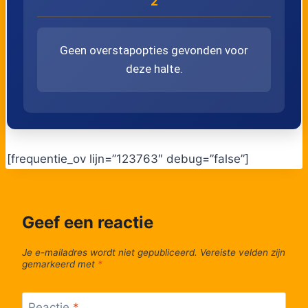
2
47
Rijkhoven, Cuvelierstraat
Geen overstapopties gevonden voor
48
Rijkhoven, Weerterveld
deze halte.
49
Rijkhoven, Pleinstraat
50
Alt-Hoeselt, Overweg
[frequentie_ov lijn=”123763″ debug=”false”]
51
Alt-Hoeselt, Terpoortenlaan
52
Alt-Hoeselt, Molenstraat
Geef een reactie
53
Hoeselt, Molenbroek
Je e-mailadres wordt niet gepubliceerd.
Vereiste velden zijn
gemarkeerd met
*
54
Hoeselt, Lindekapel
Reactie
*