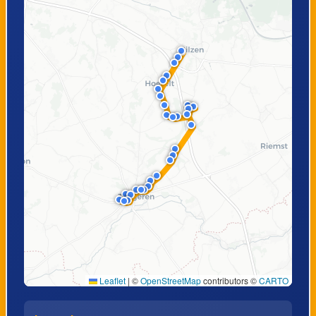
Europalaan
Hoeselt,
Bilzen,
Gansterenstraat
Autosnelweg
Bilzen,
Bilzen, Station
Tongersestraat
perron 2
Leaflet
|
©
OpenStreetMap
contributors ©
CARTO