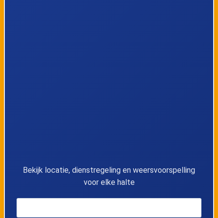
9
Tongeren, Het Kruis
10
Tongeren, Meulemanslaan
11
Tongeren, Treurenberg
12
's-Herenelderen, Waterkuilstraat
13
's-Herenelderen, Bavershoeve
14
's-Herenelderen, Lindebornstraat
Bekijk locatie, dienstregeling en weersvoorspelling
voor elke halte
15
Rijkhoven, Weg naar Rijkhoven