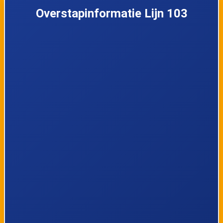
Overstapinformatie Lijn 103
32
Tongeren, Rode Kruislaan
33
Tongeren, TIO
34
Tongeren, Kleine Kasteeltjes
35
Tongeren, Sint-Truiderpoort
36
Tongeren, Bilzerpoort
37
Tongeren, Koemarkt
38
Tongeren, Station
39
Tongeren, Het Kruis