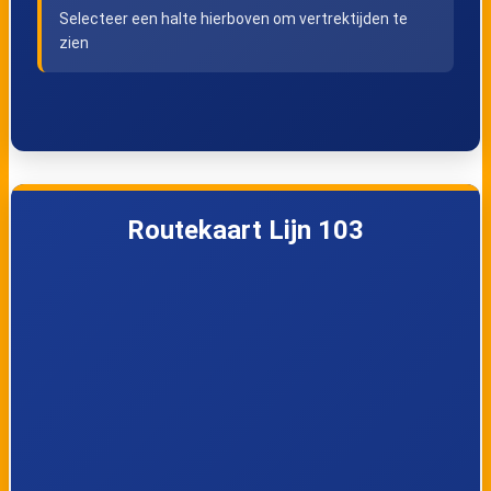
Koemarkt
Selecteer een halte hierboven om vertrektijden te
zien
Tongeren, Het
Tongeren,
Kruis
Meulemanslaan
Tongeren,
's-Herenelderen,
Treurenberg
Waterkuilstraat
Routekaart Lijn 103
's-Herenelderen,
's-Herenelderen,
Bavershoeve
Lindebornstraat
Rijkhoven, Weg
Rijkhoven,
naar Rijkhoven
Bammestraat