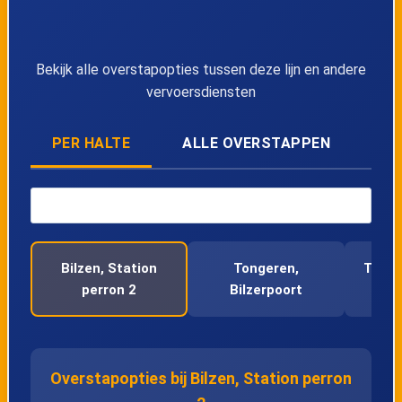
40
Tongeren, Meulemanslaan
Bekijk alle overstapopties tussen deze lijn en andere
vervoersdiensten
41
Tongeren, Treurenberg
PER HALTE
ALLE OVERSTAPPEN
42
's-Herenelderen, Waterkuilstraat
43
's-Herenelderen, Bavershoeve
44
's-Herenelderen, Lindebornstraat
Bilzen, Station
Tongeren,
Tonge
perron 2
Bilzerpoort
45
Rijkhoven, Weg naar Rijkhoven
46
Rijkhoven, Bammestraat
Overstapopties bij Bilzen, Station perron