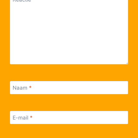
55
Hoeselt, Europalaan
56
Hoeselt, Kruispunt
57
Hoeselt, Gansterenstraat
58
Bilzen, Autosnelweg
59
Bilzen, Tongersestraat
Naam
*
60
Bilzen, Station perron 2
E-mail
*