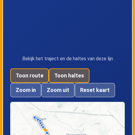
naar Wellen
Tramstation
Kortessem,
Kortessem,
Hachensteeg
Printhagenstraat
Kortessem,
Wimmertingen,
Bekijk het traject en de haltes van deze lijn
Herbroekstraat
Centrum
Toon route
Toon haltes
Hasselt,
Hasselt,
Zoom in
Zoom uit
Reset kaart
Herkerstraat
Mombeekdreef
Rapertingen,
Rapertingen, Kerk
Trekschuren