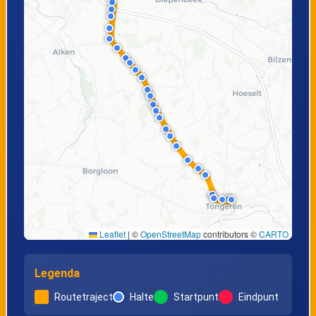
Hasselt,
Hasselt,
Hassaluthdreef
Daniëlsstraat
Hasselt,
Hasselt, Oude
Lentestraat
Luikerbaan
Hasselt,
Hasselt,
Toekomststraat
Leopoldplein
Leaflet
|
©
OpenStreetMap
contributors ©
CARTO
Hasselt,
Hasselt, Station
Diesterpoort
perron 6
Legenda
Routetraject
Halte
Startpunt
Eindpunt