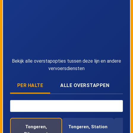
41
Neerrepen, Weg naar Dorp
42
Overrepen, Kerk
43
Vliermaal, Bissemstraat
Bekijk alle overstapopties tussen deze lijn en andere
44
Vliermaal, Weg naar Zammelen
vervoersdiensten
45
Vliermaal, Weg naar Gors-Opleeuw
PER HALTE
ALLE OVERSTAPPEN
46
Guigoven, Tongersesteenweg 2
47
Guigoven, Centrum
Tongeren,
Tongeren, Station
T