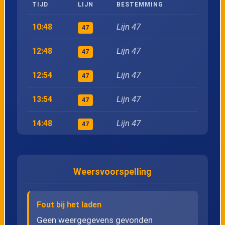
TIJD
LIJN
BESTEMMING
25
Rapertingen, Trekschuren
Lijn 47
10:48
47
26
Rapertingen, Kerk
Lijn 47
12:48
47
27
Hasselt, Hassaluthdreef
Lijn 47
12:54
47
28
Hasselt, Daniëlsstraat
Lijn 47
13:54
47
Lijn 47
14:48
29
Hasselt, Lentestraat
47
Lijn 47
15:54
47
30
Hasselt, Oude Luikerbaan
Weersvoorspelling
Lijn 47
15:56
47
31
Hasselt, Toekomststraat
Lijn 47
16:18
47
Fout bij het laden
32
Hasselt, Leopoldplein
Lijn 47
16:48
Geen weergegevens gevonden
47