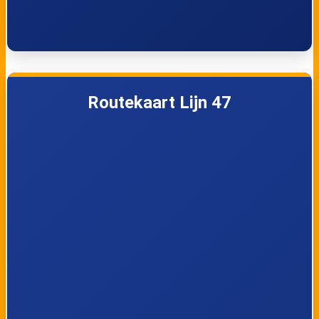
Vliermaal,
Vliermaal, Weg
Bissemstraat
naar Zammelen
Vliermaal, Weg
Guigoven,
naar Gors-Opleeuw
Tongersesteenweg
Routekaart Lijn 47
2
Guigoven, Centrum
Guigoven, Kaberg
Guigoven,
Guigoven,
Tongersesteenweg
Groenstraat
I
Kortessem, Weg
Kortessem, Oud