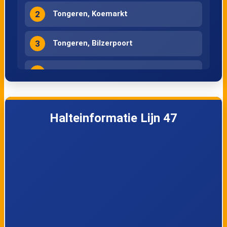
2
Tongeren, Koemarkt
3
Tongeren, Bilzerpoort
4
Tongeren, Mulkerweg
5
Tongeren, Sint-Gillis Kerk
Halteinformatie Lijn 47
6
Tongeren, Zavelberg
7
Neerrepen, Weg naar Dorp
8
Overrepen, Kerk
9
Vliermaal, Bissemstraat