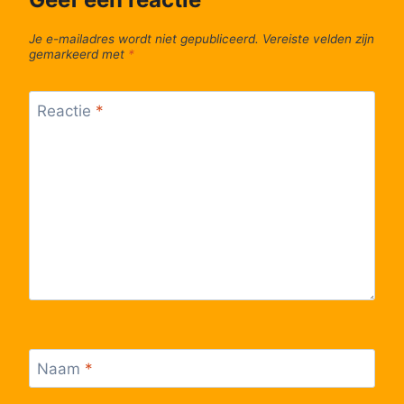
56
Wimmertingen, Centrum
Je e-mailadres wordt niet gepubliceerd.
Vereiste velden zijn
gemarkeerd met
*
57
Hasselt, Herkerstraat
Reactie
*
58
Hasselt, Mombeekdreef
59
Rapertingen, Trekschuren
60
Rapertingen, Kerk
61
Hasselt, Hassaluthdreef
62
Hasselt, Daniëlsstraat
Naam
*
63
Hasselt, Lentestraat