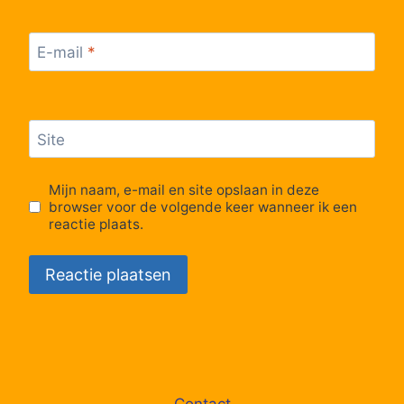
64
Hasselt, Oude Luikerbaan
E-mail
*
65
Hasselt, Toekomststraat
Site
66
Hasselt, Leopoldplein
Mijn naam, e-mail en site opslaan in deze
67
Hasselt, Diesterpoort
browser voor de volgende keer wanneer ik een
reactie plaats.
68
Hasselt, Station perron 6
Contact