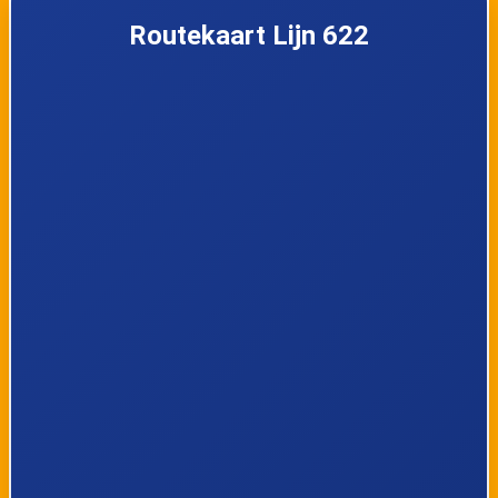
Ketsingen
Industrie Oost
Routekaart Lijn 622
Millen, Weg naar
Millen, Steenweg
Genoelselderen
Herderen,
Herderen,
Daalstraat
Heiligestraat
Herderen,
Riemst, Busstation
Maastrichterstraa
perron 1
t
Riemst, Klein
Vroenhoven,
Lafeltstraat
Busstation perron