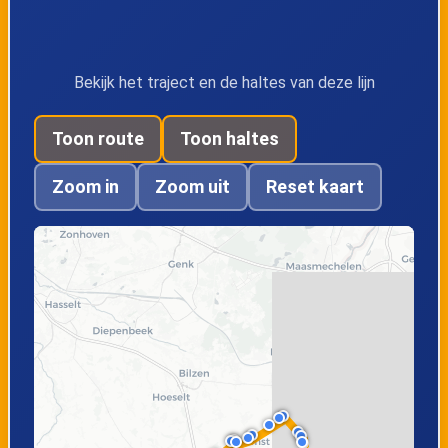
1
Bekijk het traject en de haltes van deze lijn
Vroenhoven,
Vroenhoven, Weg
Krijtstraat
naar Kanne
Toon route
Toon haltes
Zoom in
Zoom uit
Reset kaart
Kanne, Muizenberg
Kanne, Statieplein
Kanne, Rijkswacht