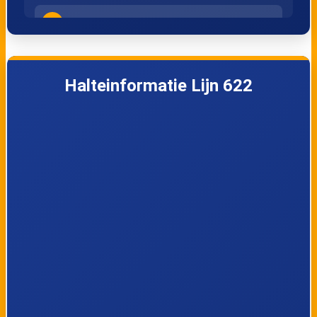
4
Tongeren, Kleine Kasteeltjes
5
Tongeren, Sint-Truiderpoort
Halteinformatie Lijn 622
6
Tongeren, Bilzerpoort
7
Tongeren, Koemarkt
8
Tongeren, Station
9
Tongeren, Hommelenberg
10
Berg, Viseweg
11
Tongeren, Ketsingen