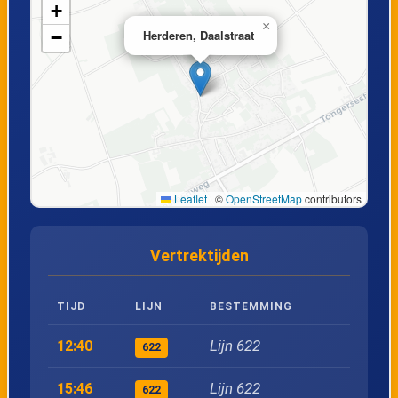
19
Riemst, Klein Lafeltstraat
+
×
−
Herderen, Daalstraat
20
Vroenhoven, Busstation perron 1
21
Vroenhoven, Krijtstraat
22
Vroenhoven, Weg naar Kanne
Leaflet
|
©
OpenStreetMap
contributors
23
Kanne, Muizenberg
Vertrektijden
24
Kanne, Statieplein
TIJD
LIJN
BESTEMMING
25
Kanne, Rijkswacht
Lijn 622
12:40
622
26
Tongeren, Legioenenlaan
Lijn 622
15:46
622