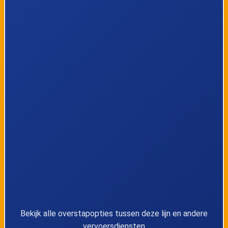
35
Berg, Viseweg
36
Tongeren, Ketsingen
37
Tongeren, Industrie Oost
38
Millen, Weg naar Genoelselderen
39
Millen, Steenweg
40
Herderen, Daalstraat
41
Herderen, Heiligestraat
Bekijk alle overstapopties tussen deze lijn en andere
42
Herderen, Maastrichterstraat
vervoersdiensten