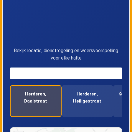
12
Tongeren, Industrie Oost
13
Millen, Weg naar Genoelselderen
14
Millen, Steenweg
Bekijk locatie, dienstregeling en weersvoorspelling
voor elke halte
15
Herderen, Daalstraat
16
Herderen, Heiligestraat
Herderen,
Herderen,
Kanne
17
Herderen, Maastrichterstraat
Daalstraat
Heiligestraat
18
Riemst, Busstation perron 1