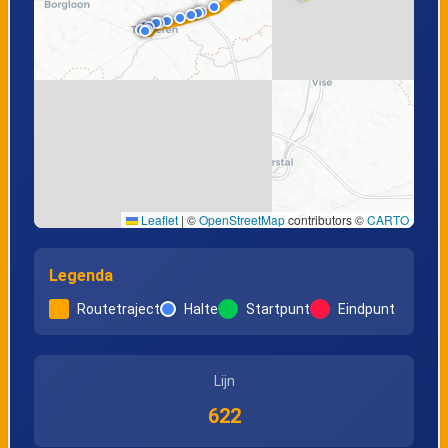
Leaflet
|
©
OpenStreetMap
contributors ©
CARTO
Legenda
Routetraject
Halte
Startpunt
Eindpunt
Lijn
622