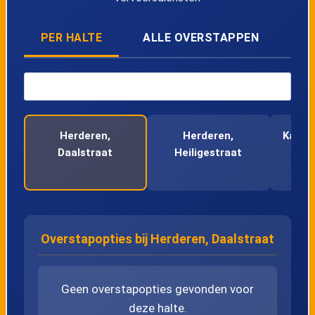
43
Riemst, Busstation perron 1
PER HALTE
ALLE OVERSTAPPEN
44
Riemst, Klein Lafeltstraat
45
Vroenhoven, Busstation perron 1
Herderen,
Herderen,
Kanne
Daalstraat
Heiligestraat
46
Vroenhoven, Krijtstraat
47
Vroenhoven, Weg naar Kanne
Overstapopties bij Herderen, Daalstraat
48
Kanne, Muizenberg
49
Kanne, Statieplein
Geen overstapopties gevonden voor
deze halte.