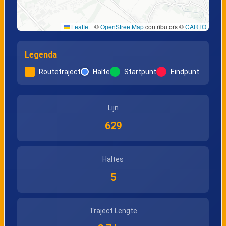
Leaflet
|
©
OpenStreetMap
contributors ©
CARTO
Legenda
Routetraject
Halte
Startpunt
Eindpunt
Lijn
629
Haltes
5
Traject Lengte