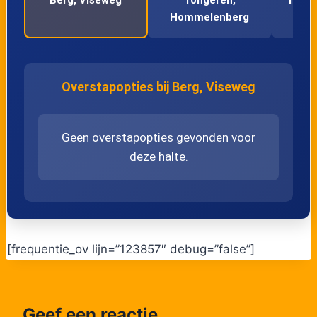
Hommelenberg
Overstapopties bij Berg, Viseweg
Geen overstapopties gevonden voor
deze halte.
[frequentie_ov lijn=”123857″ debug=”false”]
Geef een reactie