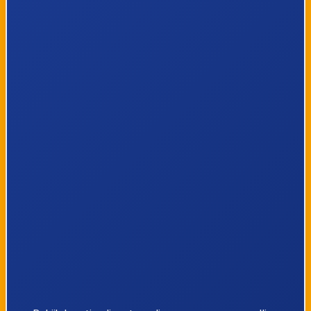
7
Tongeren, Hommelenberg
8
Berg, Viseweg
9
Tongeren, Ketsingen
10
Tongeren, Bewel