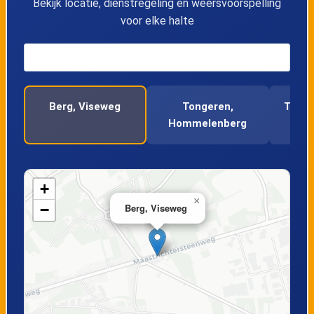
Bekijk locatie, dienstregeling en weersvoorspelling
voor elke halte
Berg, Viseweg
Tongeren,
Tonge
Hommelenberg
+
×
−
Berg, Viseweg