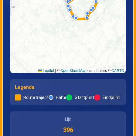
Leaflet
|
©
OpenStreetMap
contributors ©
CARTO
Legenda
Routetraject
Halte
Startpunt
Eindpunt
Lijn
396