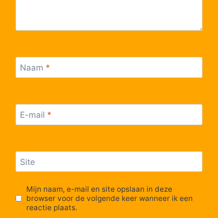
57
SGV, Vogelgats
58
SGV, Ketten
Naam
*
59
SGV, Voerenberg
60
SGV, Altenbroek
E-mail
*
61
SGV, Kerk
62
SGV, Provinciale School
Site
Mijn naam, e-mail en site opslaan in deze
browser voor de volgende keer wanneer ik een
reactie plaats.