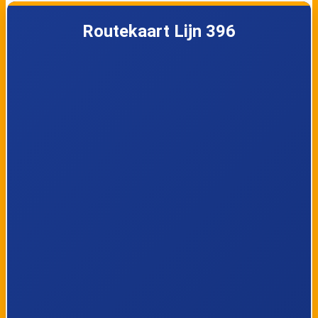
Teuven, Kerk
Teuven, Nurop
Routekaart Lijn 396
Teuven, Camping
SMV, Restaurant
Bergzicht
Rode Bos
SMV, Panalpina
SMV, De Plank
SMV, Krindaal
SMV, Crutzberg
SPV, Sint-
SPV, Knap
Annakapel