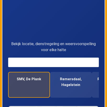
11
Teuven, Kerk
12
Teuven, Nurop
13
Teuven, Camping Bergzicht
Bekijk locatie, dienstregeling en weersvoorspelling
14
SMV, Restaurant Rode Bos
voor elke halte
15
SMV, Panalpina
16
SMV, De Plank
SMV, De Plank
Remersdaal,
Remer
Hagelstein
17
SMV, Krindaal
18
SMV, Crutzberg