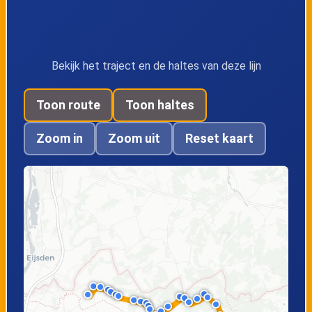
SMV, Station
SMV, Vogelstang
SMV, Politie
SGV, Ottegraeven
Bekijk het traject en de haltes van deze lijn
Toon route
Toon haltes
SGV, Schophem
SGV, Vogelgats
Zoom in
Zoom uit
Reset kaart
SGV, Ketten
SGV, Voerenberg
SGV, Altenbroek
SGV, Kerk
SGV, Provinciale
School