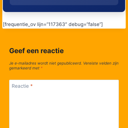
49
SMV, Crutzberg
50
SPV, Sint-Annakapel
[frequentie_ov lijn=”117363″ debug=”false”]
51
SPV, Knap
Geef een reactie
52
SMV, Station
Je e-mailadres wordt niet gepubliceerd.
Vereiste velden zijn
53
SMV, Vogelstang
gemarkeerd met
*
54
SMV, Politie
Reactie
*
55
SGV, Ottegraeven
56
SGV, Schophem