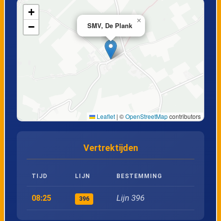
+
19
SPV, Sint-Annakapel
×
−
SMV, De Plank
20
SPV, Knap
21
SMV, Station
22
SMV, Vogelstang
Leaflet
|
©
OpenStreetMap
contributors
23
SMV, Politie
Vertrektijden
24
SGV, Ottegraeven
TIJD
LIJN
BESTEMMING
25
SGV, Schophem
Lijn 396
08:25
396
26
SGV, Vogelgats