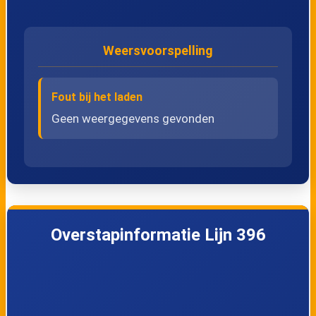
27
SGV, Ketten
Weersvoorspelling
28
SGV, Voerenberg
Fout bij het laden
Geen weergegevens gevonden
29
SGV, Altenbroek
30
SGV, Kerk
31
SGV, Provinciale School
Overstapinformatie Lijn 396
32
SPV, Commanderie
33
SPV/FSP, Zwaen