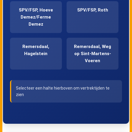
SPV/FSP, Hoeve
SPV/FSP, Roth
Demez/Ferme
Demez
Remersdaal,
Remersdaal, Weg
Hagelstein
op Sint-Martens-
Voeren
Remersdaal,
Remersdaal, Kerk
Selecteer een halte hierboven om vertrektijden te
Kultjen
zien
Remersdaal,
Teuven, Sinnich
Station