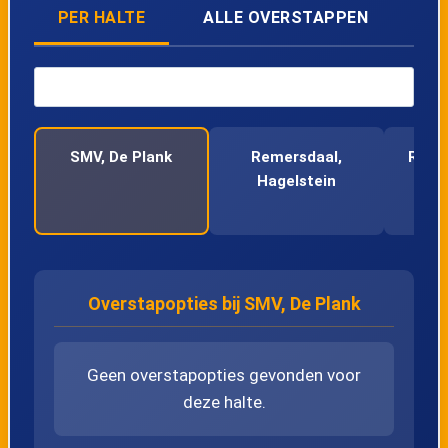
PER HALTE
ALLE OVERSTAPPEN
42
Teuven, Kerk
43
Teuven, Nurop
SMV, De Plank
Remersdaal,
Remer
44
Teuven, Camping Bergzicht
Hagelstein
45
SMV, Restaurant Rode Bos
46
SMV, Panalpina
Overstapopties bij SMV, De Plank
47
SMV, De Plank
Geen overstapopties gevonden voor
48
SMV, Krindaal
deze halte.