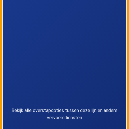
34
SPV/FSP, Hoeve Demez/Ferme Demez
35
SPV/FSP, Roth
36
Remersdaal, Hagelstein
Remersdaal, Weg op Sint-Martens-
37
Voeren
38
Remersdaal, Kultjen
39
Remersdaal, Kerk
40
Remersdaal, Station
Bekijk alle overstapopties tussen deze lijn en andere
vervoersdiensten
41
Teuven, Sinnich