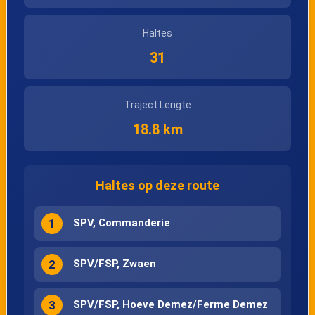
Haltes
31
Traject Lengte
18.8 km
Haltes op deze route
1
SPV, Commanderie
2
SPV/FSP, Zwaen
3
SPV/FSP, Hoeve Demez/Ferme Demez