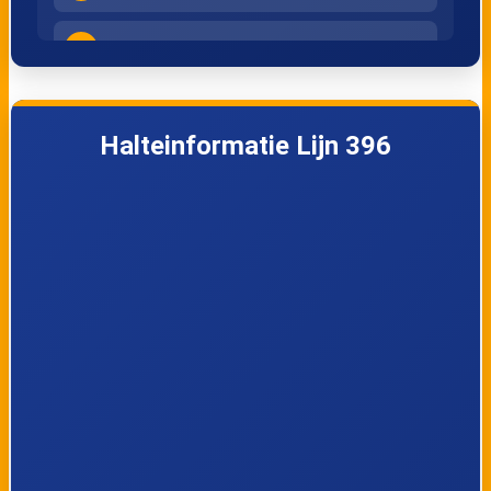
4
SPV/FSP, Roth
5
Remersdaal, Hagelstein
Halteinformatie Lijn 396
Remersdaal, Weg op Sint-Martens-
6
Voeren
7
Remersdaal, Kultjen
8
Remersdaal, Kerk
9
Remersdaal, Station
10
Teuven, Sinnich