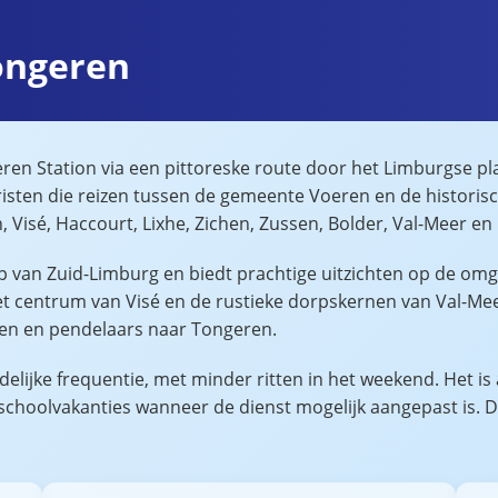
ongeren
en Station via een pittoreske route door het Limburgse plat
risten die reizen tussen de gemeente Voeren en de historis
isé, Haccourt, Lixhe, Zichen, Zussen, Bolder, Val-Meer en 
p van Zuid-Limburg en biedt prachtige uitzichten op de om
 centrum van Visé en de rustieke dorpskernen van Val-Meer e
ren en pendelaars naar Tongeren.
elijke frequentie, met minder ritten in het weekend. Het is
 schoolvakanties wanneer de dienst mogelijk aangepast is. D