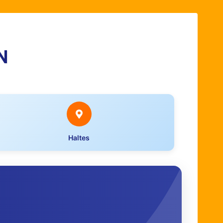
N
Haltes