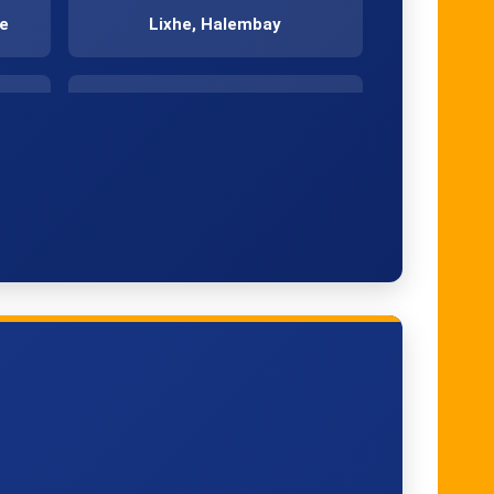
ne
Lixhe, Halembay
Zussen, Misweg
Bolder, Dorp
Val-Meer, Haselinde
Val-Meer, Hoogstraat
Millen, Trinellestraat