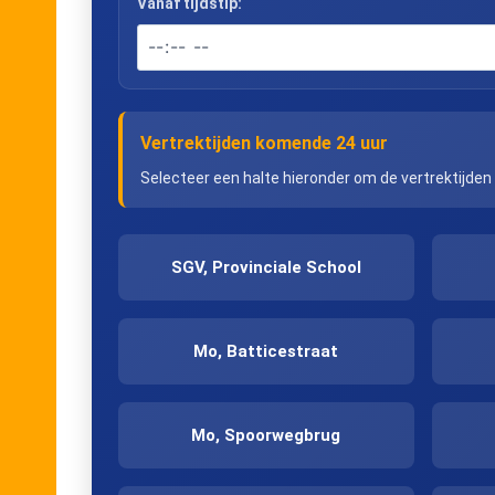
Vanaf tijdstip:
Vertrektijden komende 24 uur
Selecteer een halte hieronder om de vertrektijden
SGV, Provinciale School
Mo, Batticestraat
Mo, Spoorwegbrug