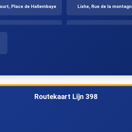
ourt, Place de Hallembaye
Lixhe, Rue de la montag
Zussen, Burchtstraat
Zussen, Hennestraat
Zichen, Mennestraat
Zichen, Kerk
Bolder, Hoeve de Mean
Bolder, Bolderstraat
Routekaart Lijn 398
Val-Meer, Fallstraat
Val-Meer, Bergstraat
Millen, Langstraat
Millen, Sluizerweg