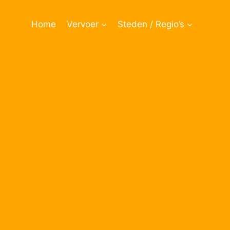
Doorgaan
naar
Home
Vervoer
Steden / Regio’s
inhoud