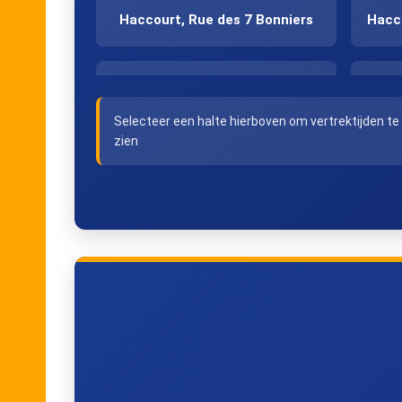
Haccourt, Rue des 7 Bonniers
Hacc
Zichen, Groenstraat
Selecteer een halte hierboven om vertrektijden te
zien
Zussen, Weg naar Zussen
Bolder, Kleinveldstraat
Val-Meer, Pannestraat
Val-Meer, Merestraat