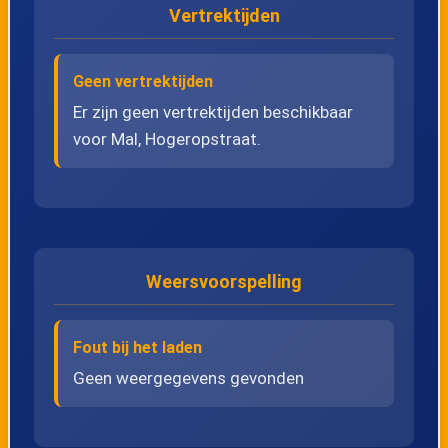
Vertrektijden
24
Nerem, Basisschool
25
Nerem, Kremersstraat
Geen vertrektijden
Er zijn geen vertrektijden beschikbaar
voor Mal, Hogeropstraat.
26
Nerem, Brug Henrotte
27
Nerem, Neremplein
28
Mal, Kerk
Weersvoorspelling
29
Mal, Waterstraat
Fout bij het laden
30
Sluizen, Apotheek
Geen weergegevens gevonden
31
Mal, Kruisvindingsstraat