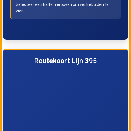
Selecteer een halte hierboven om vertrektijden te
Sluizen, Apotheek
Mal,
zien
Kruisvindingsstraa
t
Mal,
Mal, Klein
Kleinmeerstraat
Malstraat
Routekaart Lijn 395
Mal,
Mal, Strikstraat
Hogeropstraat
Tongeren, Eburons
Tongeren,
Dome
Blaarmolenstraat