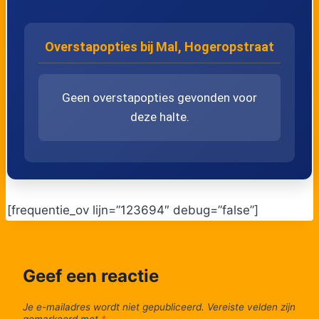
Overstapopties bij Mal, Hogeropstraat
Geen overstapopties gevonden voor
deze halte.
[frequentie_ov lijn=”123694″ debug=”false”]
Geef een reactie
Je e-mailadres wordt niet gepubliceerd.
Vereiste velden zijn