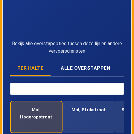
40
Tongeren, Kazerne
41
Tongeren, Kerk
Bekijk alle overstapopties tussen deze lijn en andere
vervoersdiensten
42
Tongeren, Station
PER HALTE
ALLE OVERSTAPPEN
Mal,
Mal, Strikstraat
Sluiz
Hogeropstraat