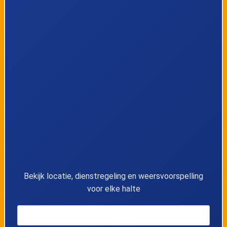
9
Sluizen, Apotheek
10
Mal, Kruisvindingsstraat
11
Mal, Kleinmeerstraat
12
Mal, Klein Malstraat
13
Mal, Hogeropstraat
14
Mal, Strikstraat
Bekijk locatie, dienstregeling en weersvoorspelling
voor elke halte
15
Tongeren, Eburons Dome