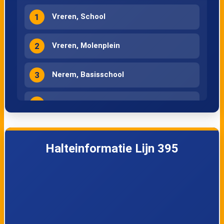
1
Vreren, School
2
Vreren, Molenplein
3
Nerem, Basisschool
4
Nerem, Kremersstraat
5
Nerem, Brug Henrotte
Halteinformatie Lijn 395
6
Nerem, Neremplein
7
Mal, Kerk
8
Mal, Waterstraat