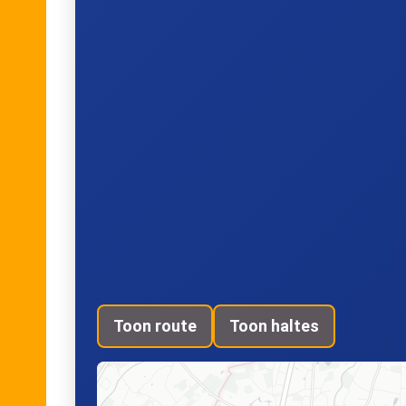
Toon route
Toon haltes