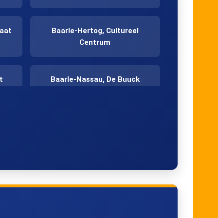
raat
Baarle-Hertog, Cultureel
Centrum
t
Baarle-Nassau, De Buuck
Minderhout, Zonnelust
at
Hoogstraten, VITO