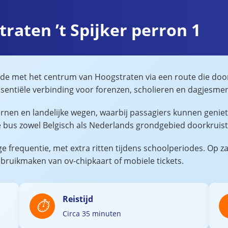
raten ’t Spijker perron 1
elde met het centrum van Hoogstraten via een route die do
essentiële verbinding voor forenzen, scholieren en dagjesm
kernen en landelijke wegen, waarbij passagiers kunnen geni
de bus zowel Belgisch als Nederlands grondgebied doorkruis
e frequentie, met extra ritten tijdens schoolperiodes. Op z
ebruikmaken van ov-chipkaart of mobiele tickets.
Reistijd
Circa 35 minuten