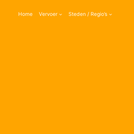
Doorgaan
naar
Home
Vervoer
Steden / Regio’s
inhoud