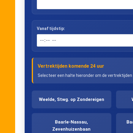
Vanaf tijdstip:
Vertrektijden komende 24 uur
Selecteer een halte hieronder om de vertrektijden
Weelde, Stwg. op Zondereigen
Baarle-Nassau,
Ba
Zevenhuizenbaan