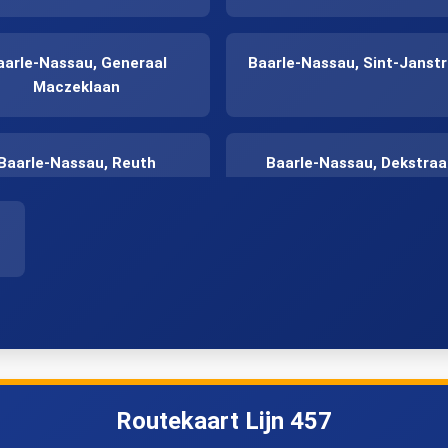
aarle-Nassau, Generaal
Baarle-Nassau, Sint-Janst
Maczeklaan
Baarle-Nassau, Reuth
Baarle-Nassau, Dekstraa
aarle-Nassau, Schrans
Minderhout, Kerk
oogstraten, Begijnhof
Hoogstraten, K. Boomstra
traten, 't Spijker perron 1
Routekaart Lijn 457