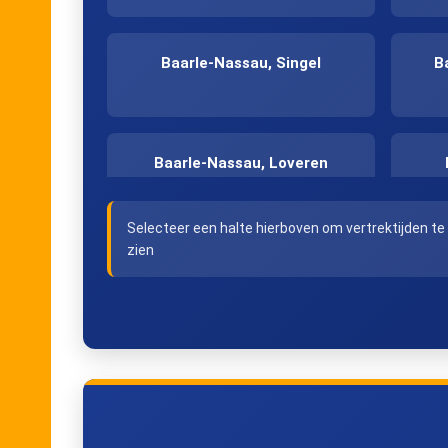
Baarle-Nassau, Singel
B
Baarle-Nassau, Loveren
Selecteer een halte hierboven om vertrektijden te
Baarle-Nassau, Zigraeck
B
zien
Hoogstraten, Van
H
Aertselaerplein
Hoogstraten, Kerk
Hoogs