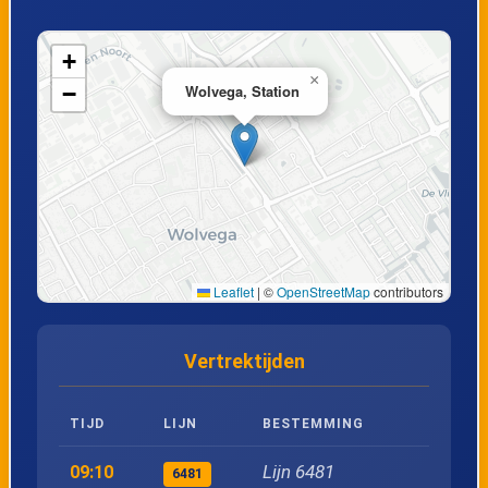
+
×
−
Wolvega, Station
Leaflet
|
©
OpenStreetMap
contributors
Vertrektijden
TIJD
LIJN
BESTEMMING
Lijn 6481
09:10
6481