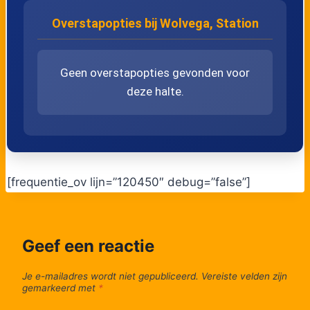
Overstapopties bij Wolvega, Station
Geen overstapopties gevonden voor
deze halte.
[frequentie_ov lijn=”120450″ debug=”false”]
Geef een reactie
Je e-mailadres wordt niet gepubliceerd.
Vereiste velden zijn
gemarkeerd met
*