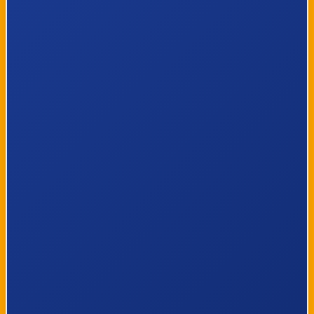
33
Kalmthout, Bareelstraat
34
Kalmthout, Foxemaatstraat
35
Kalmthout, Kerk
36
Kalmthout, Sint-Vincentius
37
Kalmthout, Gitok 2
38
Zandvliet, Stelplaats
39
Zandvliet, Ruytermansweg