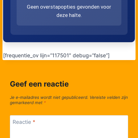
Geen overstapopties gevonden voor
48
Berendrecht, Prelaatstraat
deze halte.
49
Berendrecht, Solftplaats
50
Berendrecht, Kleine Bredestraat
[frequentie_ov lijn=”117501″ debug=”false”]
51
Berendrecht, Viswater
52
Berendrecht, Opstal
Geef een reactie
53
Stabroek, Oud Broek
Je e-mailadres wordt niet gepubliceerd.
Vereiste velden zijn
gemarkeerd met
*
54
Stabroek, Fabriek
Reactie
*
55
Stabroek, Mispelaarlaan