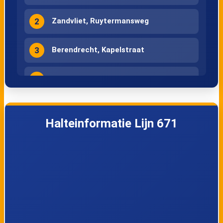
2
Zandvliet, Ruytermansweg
3
Berendrecht, Kapelstraat
4
Berendrecht, Zandweg
5
Zandvliet, Antwerpsebaan
Halteinformatie Lijn 671
6
Zandvliet, Aakstraat
7
Zandvliet, Dorp
8
Zandvliet, Bakkerstraat
Berendrecht, Zoutestraat