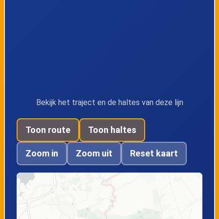
Mispelaarlaan
Stabroek, Dorp
Stabroek,
Sigarenstraat
Stabroek,
Stabroek,
Lassonhoflaan
Danckerseweg
Bekijk het traject en de haltes van deze lijn
Toon route
Toon haltes
Stabroek, Kerkhof
Stabroek,
Plantinlaan
Zoom in
Zoom uit
Reset kaart
Kapellen,
Kapellen,
Stabroeksteenweg
Lepelstraat