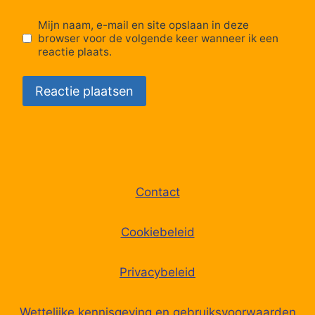
Mijn naam, e-mail en site opslaan in deze
64
Stabroek, Moretuslei
browser voor de volgende keer wanneer ik een
reactie plaats.
65
Kapellen, Harklaan
66
Kalmthout, Station Heide
67
Kalmthout, Withoeflei
Contact
68
Kalmthout, Heidestatiestraat
Cookiebeleid
69
Kalmthout, Kon. Elisabethstraat
Privacybeleid
70
Kalmthout, Bareelstraat
Wettelijke kennisgeving en gebruiksvoorwaarden