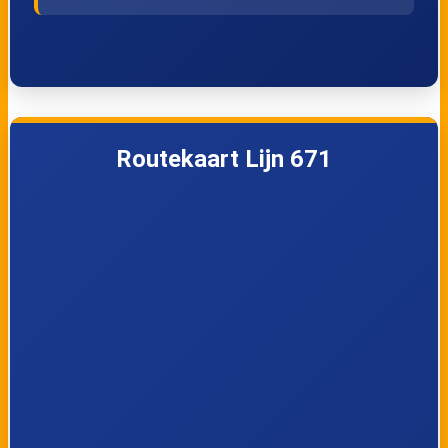
Berendrecht,
Berendrecht,
Zoutestraat
Stwg. Zandvliet
Berendrecht,
Berendrecht,
Prelaatstraat
Solftplaats
Routekaart Lijn 671
Berendrecht,
Berendrecht,
Kleine Bredestraat
Viswater
Berendrecht,
Stabroek, Oud
Opstal
Broek
Stabroek, Fabriek
Stabroek,