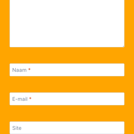
56
Stabroek, Dorp
57
Stabroek, Sigarenstraat
58
Stabroek, Lassonhoflaan
59
Stabroek, Danckerseweg
Naam
*
60
Stabroek, Kerkhof
61
Stabroek, Plantinlaan
E-mail
*
62
Kapellen, Stabroeksteenweg
Site
63
Kapellen, Lepelstraat