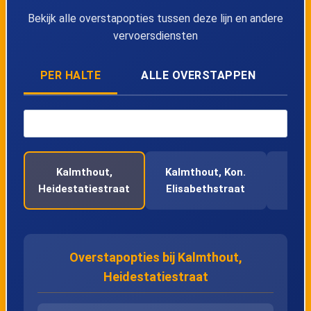
40
Berendrecht, Kapelstraat
Bekijk alle overstapopties tussen deze lijn en andere
vervoersdiensten
41
Berendrecht, Zandweg
PER HALTE
ALLE OVERSTAPPEN
42
Zandvliet, Antwerpsebaan
43
Zandvliet, Aakstraat
44
Zandvliet, Dorp
Kalmthout,
Kalmthout, Kon.
Ka
Heidestatiestraat
Elisabethstraat
Bar
45
Zandvliet, Bakkerstraat
46
Berendrecht, Zoutestraat
Overstapopties bij Kalmthout,
Heidestatiestraat
47
Berendrecht, Stwg. Zandvliet