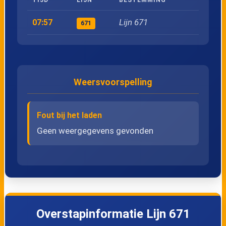
25
Kapellen, Stabroeksteenweg
Lijn 671
07:57
671
26
Kapellen, Lepelstraat
27
Stabroek, Moretuslei
Weersvoorspelling
28
Kapellen, Harklaan
Fout bij het laden
Geen weergegevens gevonden
29
Kalmthout, Station Heide
30
Kalmthout, Withoeflei
31
Kalmthout, Heidestatiestraat
Overstapinformatie Lijn 671
32
Kalmthout, Kon. Elisabethstraat