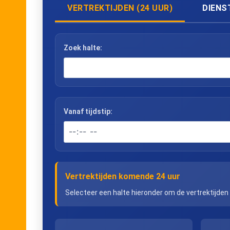
VERTREKTIJDEN (24 UUR)
DIENS
Zoek halte:
Vanaf tijdstip:
Vertrektijden komende 24 uur
Selecteer een halte hieronder om de vertrektijden