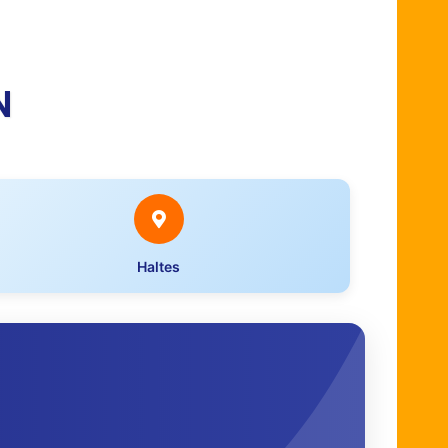
N
Haltes