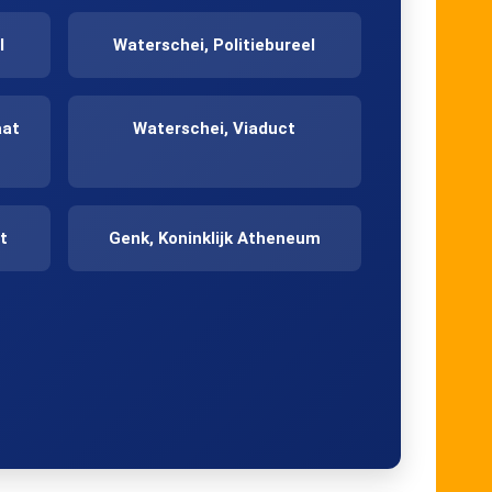
l
Waterschei, Politiebureel
aat
Waterschei, Viaduct
t
Genk, Koninklijk Atheneum
Genk, Station perron 5
Genk, Kastertstraat
Sledderlo, Kerk