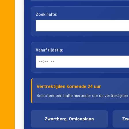
Zoek halte:
Vanaf tijdstip:
Vertrektijden komende 24 uur
Selecteer een halte hieronder om de vertrektijden
Zwartberg, Omlooplaan
Zw