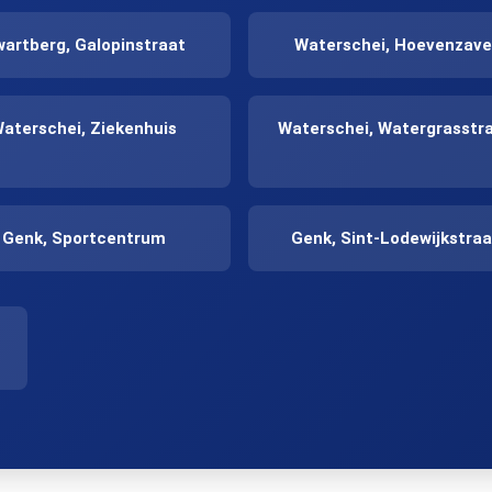
artberg, Galopinstraat
Waterschei, Hoevenzave
aterschei, Ziekenhuis
Waterschei, Watergrasstr
Genk, Sportcentrum
Genk, Sint-Lodewijkstraa
Genk, J. Habexlaan
Genk, Reinpadstraat
Genk, Vooruitzichtlaan
Genk, d' Ierd
Genk, Smeilstraat
Genk, Krelstraat