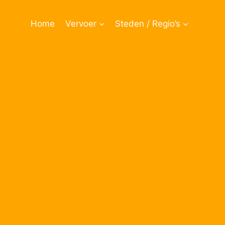
Doorgaan
naar
Home
Vervoer
Steden / Regio’s
inhoud