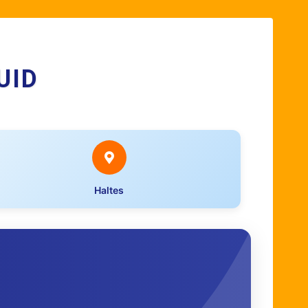
UID
Haltes