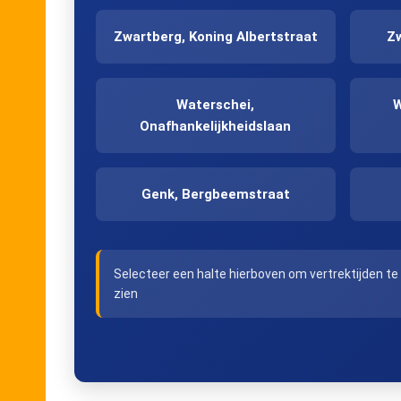
Zwartberg, Koning Albertstraat
Zw
Waterschei,
W
Onafhankelijkheidslaan
Genk, Bergbeemstraat
Genk, Fransebosstraat
Selecteer een halte hierboven om vertrektijden te
zien
Genk, Stadhuis
Genk, Havenstraat