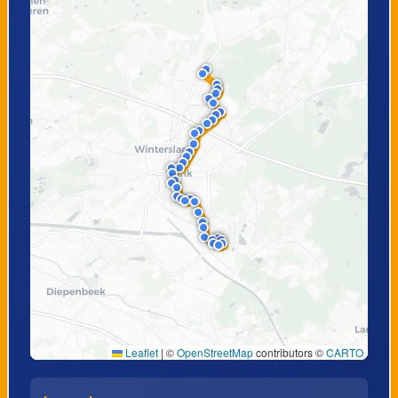
t
Genk, Hondsbos
Genk, Daalstraat
Genk,
Genk, Smeilstraat
Lousbeekstraat
Genk, Krelstraat
Sledderlo, Kerk
Genk,
Genk, Hazenstraat
Steenbergstraat
Leaflet
|
©
OpenStreetMap
contributors ©
CARTO
Genk, Muggenberg
Genk,