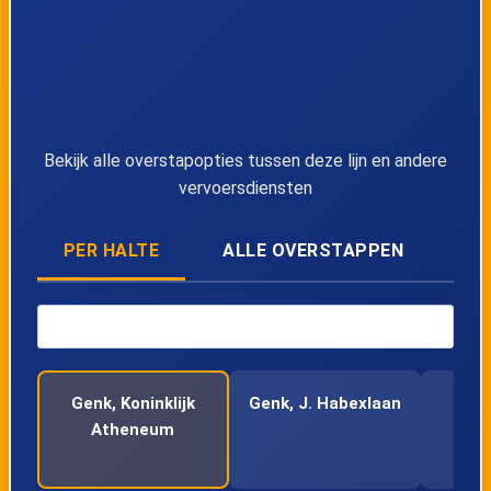
40
Zwartberg, Zenobe Grammestraat
41
Waterschei, Kerkhof
Bekijk alle overstapopties tussen deze lijn en andere
vervoersdiensten
42
Genk, Stadionplein
PER HALTE
ALLE OVERSTAPPEN
43
Waterschei, Nieuw Texas
44
Waterschei, Lentelaan
45
Waterschei, Kring
Genk, Koninklijk
Genk, J. Habexlaan
Ge
Atheneum
Lode
46
Waterschei, Thorpark