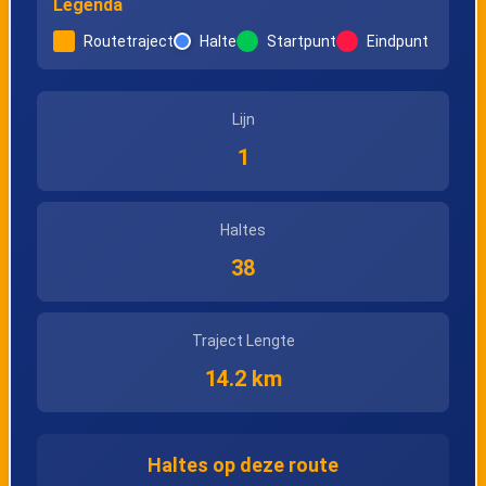
Legenda
Boshoekstraat I
Routetraject
Halte
Startpunt
Eindpunt
Genk,
Genk,
Boshoekstraat II
Wintergroenstraat
Lijn
1
Haltes
38
Traject Lengte
14.2 km
Haltes op deze route