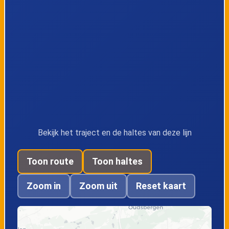
Genk, J. Habexlaan
Genk,
Reinpadstraat
Genk, Station
Genk, Stadhuis
perron 1
Genk,
Genk,
Zonneweeldelaan
Vooruitzichtlaan
Bekijk het traject en de haltes van deze lijn
Toon route
Toon haltes
Genk, d' Ierd
Genk, Vlierstraat
Zoom in
Zoom uit
Reset kaart
Genk,
Genk, Inhamstraat
Hommelheidestraa