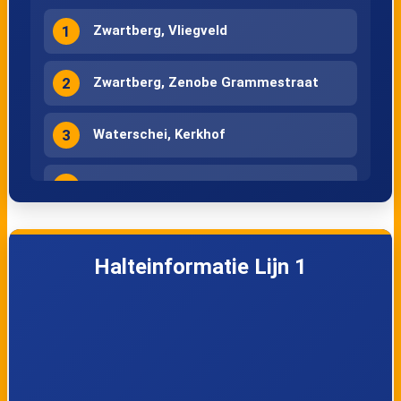
1
Zwartberg, Vliegveld
2
Zwartberg, Zenobe Grammestraat
3
Waterschei, Kerkhof
4
Genk, Stadionplein
5
Waterschei, Nieuw Texas
Halteinformatie Lijn 1
6
Waterschei, Lentelaan
7
Waterschei, Kring
8
Waterschei, Thorpark