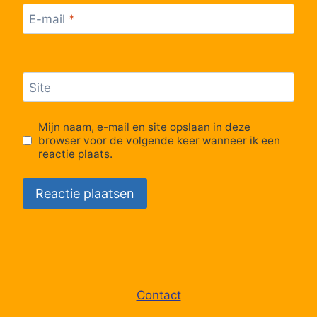
E-mail
*
63
Genk, Hommelheidestraat
64
Genk, Inhamstraat
Site
65
Genk, Hondsbos
Mijn naam, e-mail en site opslaan in deze
browser voor de volgende keer wanneer ik een
reactie plaats.
66
Genk, Daalstraat
67
Genk, Lousbeekstraat
68
Genk, Smeilstraat
69
Genk, Krelstraat
Contact