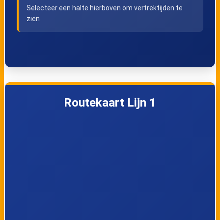
Selecteer een halte hierboven om vertrektijden te
zien
Waterschei,
Waterschei,
Hermesdijk
Brentjesstraat
Waterschei,
Genk, Diernastraat
Blookstraat
Routekaart Lijn 1
Genk, Motruine
Genk, Sint-
Lodewijkstraat
Genk, Koninklijk
Genk,
Atheneum
Fransebosstraat