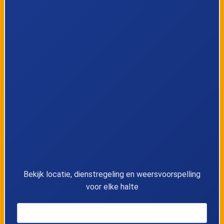
9
Waterschei, Hermesdijk
10
Waterschei, Brentjesstraat
11
Waterschei, Blookstraat
12
Genk, Diernastraat
13
Genk, Motruine
14
Genk, Sint-Lodewijkstraat
Bekijk locatie, dienstregeling en weersvoorspelling
voor elke halte
15
Genk, Koninklijk Atheneum