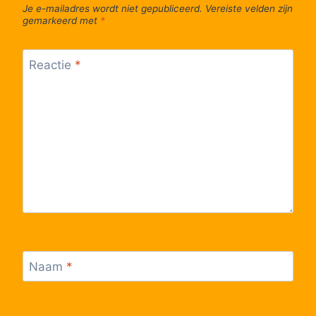
Je e-mailadres wordt niet gepubliceerd.
Vereiste velden zijn
55
Genk, J. Habexlaan
gemarkeerd met
*
56
Genk, Reinpadstraat
Reactie
*
57
Genk, Station perron 1
58
Genk, Stadhuis
59
Genk, Zonneweeldelaan
60
Genk, Vooruitzichtlaan
Naam
*
61
Genk, d' Ierd
62
Genk, Vlierstraat