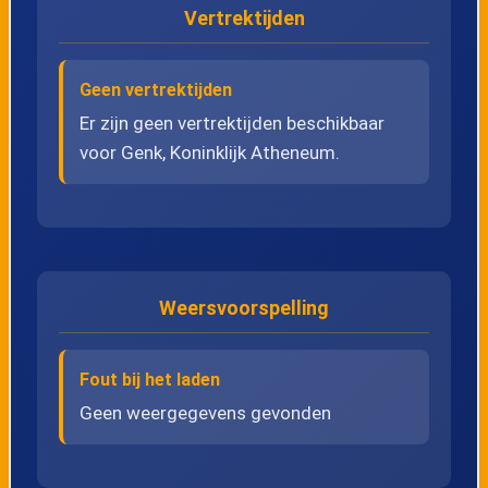
Vertrektijden
24
Genk, Vlierstraat
25
Genk, Hommelheidestraat
Geen vertrektijden
Er zijn geen vertrektijden beschikbaar
voor Genk, Koninklijk Atheneum.
26
Genk, Inhamstraat
27
Genk, Hondsbos
28
Genk, Daalstraat
Weersvoorspelling
29
Genk, Lousbeekstraat
Fout bij het laden
30
Genk, Smeilstraat
Geen weergegevens gevonden
31
Genk, Krelstraat