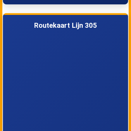
Nunspeet,
Nunspeet,
Oenenburgweg
Oosterlaan
Routekaart Lijn 305
Nunspeet, De
Nunspeet,
Sparrenhorst
Centrum
Nunspeet, Station
Elburg, Eperweg
Oldebroek,
Oldebroek,
Rustenburgsweg
Centrum
Oldebroek, Cafe 't
Oldebroek, De