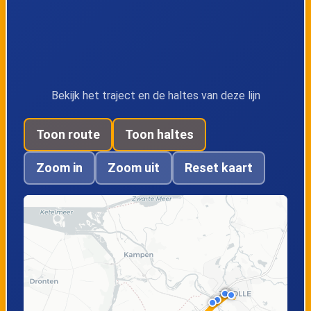
Wissel
Molen
Oldebroek,
Oldebroek,
Verlengde Looweg
Hogenbrinkweg
Bekijk het traject en de haltes van deze lijn
Wezep,
Wezep, Veluwelaan
Toon route
Toon haltes
A28/IJsselvliedt
Zoom in
Zoom uit
Reset kaart
Wezep, W. de
Hattemerbroek,
Zwijgerkazerne
Centrum
Hattem, IJsselbrug
Zwolle, Het
Engelse Werk