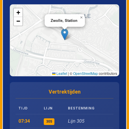
18
Elburg, Coragestraat
+
19
Elburg, Hellenbeekstraat
×
−
Zwolle, Station
20
Elburg, Centrum
21
Elburg, Het Nieuwe Feithenhof
22
Elburg, Molendorp
Leaflet
|
©
OpenStreetMap
contributors
23
Doornspijk, Begraafplaats
Vertrektijden
24
Doornspijk, Centrum
TIJD
LIJN
BESTEMMING
25
Nunspeet, Elburgerweg
Lijn 305
07:34
305