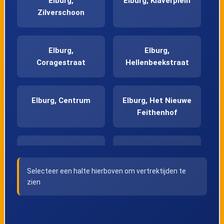
Elburg,
Elburg, Klaverplein
Zilverschoon
Elburg,
Elburg,
Coragestraat
Hellenbeekstraat
Elburg, Centrum
Elburg, Het Nieuwe
Feithenhof
Elburg, Molendorp
Doornspijk,
Begraafplaats
Selecteer een halte hierboven om vertrektijden te
zien
Doornspijk,
Nunspeet,
Centrum
Elburgerweg