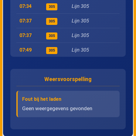
26
Nunspeet, Oenenburgweg
Lijn 305
07:34
305
Lijn 305
07:37
305
27
Nunspeet, Oosterlaan
Lijn 305
07:37
305
28
Nunspeet, De Sparrenhorst
Lijn 305
07:49
305
29
Nunspeet, Centrum
Lijn 305
07:49
305
30
Nunspeet, Station
Weersvoorspelling
Lijn 305
08:04
305
Lijn 305
31
Elburg, Eperweg
08:04
305
Fout bij het laden
Lijn 305
08:07
Geen weergegevens gevonden
305
32
Oldebroek, Rustenburgsweg
Lijn 305
08:07
305
33
Oldebroek, Centrum