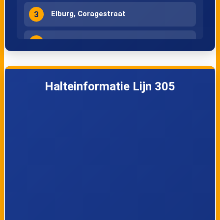
3
Elburg, Coragestraat
4
Elburg, Hellenbeekstraat
5
Elburg, Centrum
Halteinformatie Lijn 305
6
Elburg, Het Nieuwe Feithenhof
7
Elburg, Molendorp
8
Doornspijk, Begraafplaats
9
Doornspijk, Centrum
10
Nunspeet, Elburgerweg