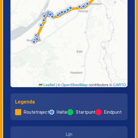
Zwolle, Oranje
Zwolle, Koningin
Nassaulaan
Wilhelminastraat
Zwolle, Station
Leaflet
|
©
OpenStreetMap
contributors ©
CARTO
Legenda
Routetraject
Halte
Startpunt
Eindpunt
Lijn