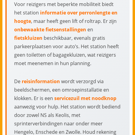
Voor reizigers met beperkte mobiliteit biedt
het station
informatie over perronlengte en
hoogte
, maar heeft geen lift of roltrap. Er zijn
onbewaakte fietsenstallingen
en
fietskluizen
beschikbaar, evenals gratis
parkeerplaatsen voor auto’s. Het station heeft
geen toiletten of bagagekluizen, wat reizigers
moet meenemen in hun planning.
De
reisinformation
wordt verzorgd via
beeldschermen, een omroepinstallatie en
klokken. Er is een
servicezuil met noodknop
aanwezig voor hulp. Het station wordt bediend
door zowel NS als Keolis, met
sprinterverbindingen naar onder meer
Hengelo, Enschede en Zwolle. Houd rekening