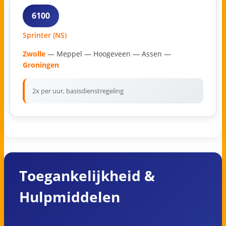
6100
Sprinter (NS)
Zwolle
— Meppel — Hoogeveen — Assen —
Groningen
2x per uur, basisdienstregeling
Toegankelijkheid &
Hulpmiddelen