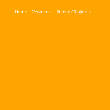
Doorgaan
naar
Home
Vervoer
Steden / Regio’s
inhoud