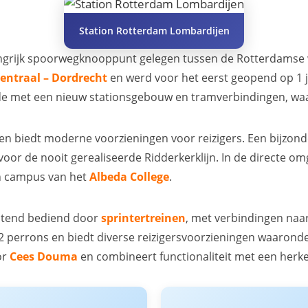
Station Rotterdam Lombardijen
ngrijk spoorwegknooppunt gelegen tussen de Rotterdamse 
entraal – Dordrecht
en werd voor het eerst geopend op 1 j
de met een nieuw stationsgebouw en tramverbindingen, waa
en biedt moderne voorzieningen voor reizigers. Een bijzonder
 voor de nooit gerealiseerde Ridderkerklijn. In de directe om
n campus van het
Albeda College
.
uitend bediend door
sprintertreinen
, met verbindingen naa
 perrons en biedt diverse reizigersvoorzieningen waaronder
or
Cees Douma
en combineert functionaliteit met een herken