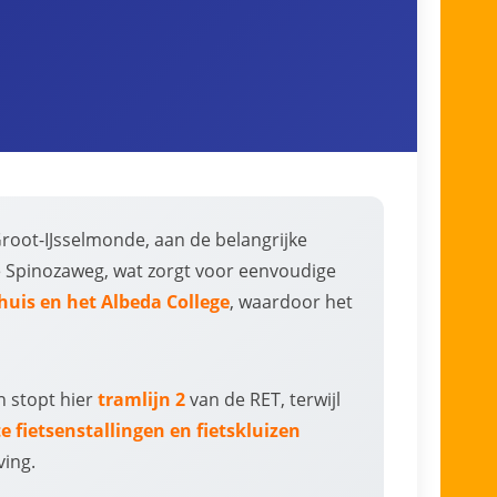
root-IJsselmonde, aan de belangrijke
e Spinozaweg, wat zorgt voor eenvoudige
huis en het Albeda College
, waardoor het
n stopt hier
tramlijn 2
van de RET, terwijl
 fietsenstallingen en fietskluizen
ving.