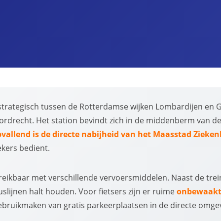
 strategisch tussen de Rotterdamse wijken Lombardijen en G
ordrecht. Het station bevindt zich in de middenberm van d
vallend is de directe nabijheid van het Maasstad Zieken
ekers bedient.
bereikbaar met verschillende vervoersmiddelen. Naast de trei
uslijnen halt houden. Voor fietsers zijn er ruime
onbewaakte
bruikmaken van gratis parkeerplaatsen in de directe omge