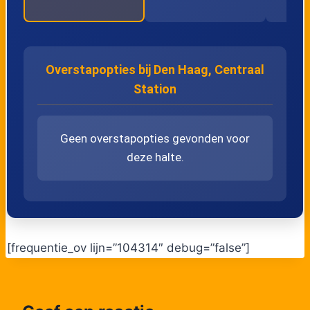
Overstapopties bij Den Haag, Centraal
Station
Geen overstapopties gevonden voor
deze halte.
[frequentie_ov lijn=”104314″ debug=”false”]