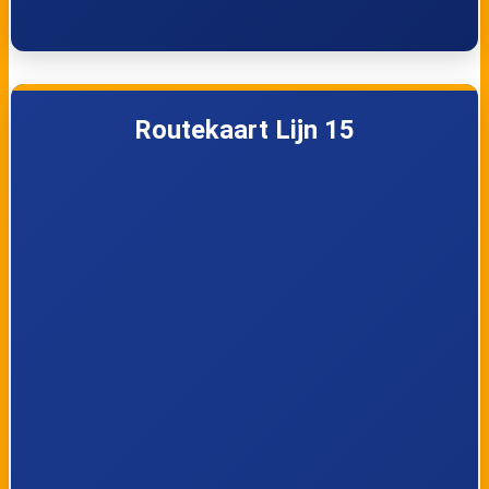
Nootdorp Centrum
Laan van 's-
(instaphalte)
Gravenmade
Den Haag,
Den Haag, Van
Routekaart Lijn 15
Wenckebachstraat
Musschenbroekstr
aat
Den Haag,
Den Haag,
Goudriaankade
Waldorpstraat /
Station HS
Den Haag,
Den Haag,
Bierkade
Centrum