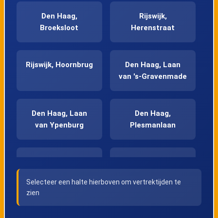
Den Haag,
Rijswijk,
Broeksloot
Herenstraat
Rijswijk, Hoornbrug
Den Haag, Laan
van 's-Gravenmade
Den Haag, Laan
Den Haag,
van Ypenburg
Plesmanlaan
Den Haag,
Den Haag,
Scholekstersingel
Gruttosingel
Selecteer een halte hierboven om vertrektijden te
zien
Nootdorp,
's-Gravenhage,