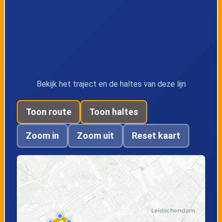
Den Haag,
Den Haag, Korte
Buitenhof
Voorhout
Den Haag,
Nootdorp,
Centraal Station
Nootdorp Centrum
Bekijk het traject en de haltes van deze lijn
Toon route
Toon haltes
Zoom in
Zoom uit
Reset kaart