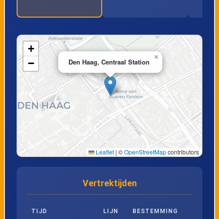
17
Den Haag, Plesmanlaan
18
Den Haag, Scholekstersingel
+
×
−
Den Haag, Centraal Station
19
Den Haag, Gruttosingel
Nootdorp, Nootdorp Centrum
20
(instaphalte)
's-Gravenhage, Laan van 's-
21
Gravenmade
Leaflet
|
©
OpenStreetMap
contributors
22
Den Haag, Wenckebachstraat
Vertrektijden
23
Den Haag, Van Musschenbroekstraat
TIJD
LIJN
BESTEMMING