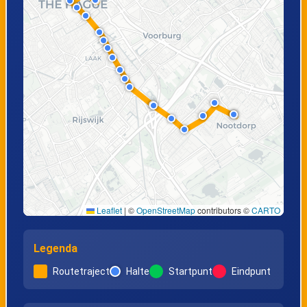
Leaflet
|
©
OpenStreetMap
contributors ©
CARTO
Legenda
Routetraject
Halte
Startpunt
Eindpunt