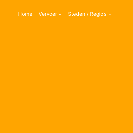
Doorgaan
naar
Home
Vervoer
Steden / Regio’s
inhoud