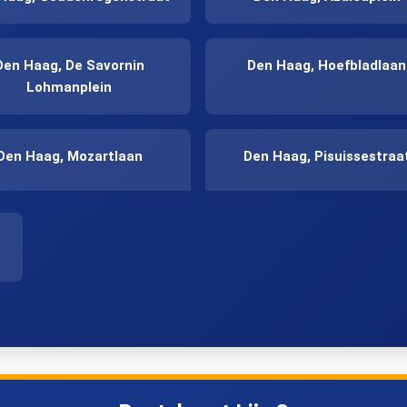
Den Haag, De Savornin
Den Haag, Hoefbladlaan
Lohmanplein
Den Haag, Mozartlaan
Den Haag, Pisuissestraa
n Haag, Leidschenveen
Zoetermeer, Voorweg La
oetermeer, Palenstein
Zoetermeer, Seghwaert
oetermeer, Buytenwegh
Zoetermeer, Voorweg Ho