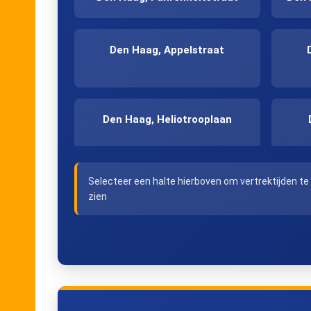
Den Haag, Appelstraat
Den Haag, Heliotrooplaan
Selecteer een halte hierboven om vertrektijden te
's-Gravenhage, Forepark
De
zien
Zoetermeer, Stadhuis
Z
Zoetermeer, De Leyens
Z