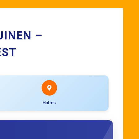
UINEN –
EST
Haltes