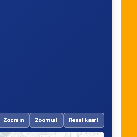
Zoetermeer, Centrum-West
(spoor 6)
-
Voorburg, Voorburg 't Loo
on
's-Gravenhage, Spui
e
Zoetermeer, Centrum-West
Zoom in
Zoom uit
Reset kaart
(spoor 4)