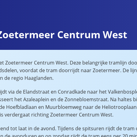
 Zoetermeer Centrum West
t Zoetermeer Centrum West. Deze belangrijke tramlijn door
sdelen, voordat de tram doorrijdt naar Zoetermeer. De lijn 
in de regio Haaglanden.
rijdt via de Elandstraat en Conradkade naar het Valkenbosp
seert het Azaleaplein en de Zonnebloemstraat. Na haltes bi
a de Hoefbladlaan en Muurbloemweg naar de Heliotrooplaan e
eis verdergaat richting Zoetermeer Centrum West.
htend tot laat in de avond. Tijdens de spitsuren rijdt de tram
 de avonduren en op zondag rijdt de tram eens per 20 minut