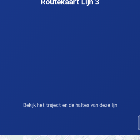
Routekaart Lijn 3
etermeer, Delftsewallen
Zoetermeer, Dorp
ravenhage, Leidschenveen
Voorburg, Leidschendam
Voorburg
ravenhage, Beatrixkwartier
Den Haag, Centraal Stati
(perron A)
Bekijk het traject en de haltes van deze lijn
n Haag, Brouwersgracht
Den Haag, HMC Westeind