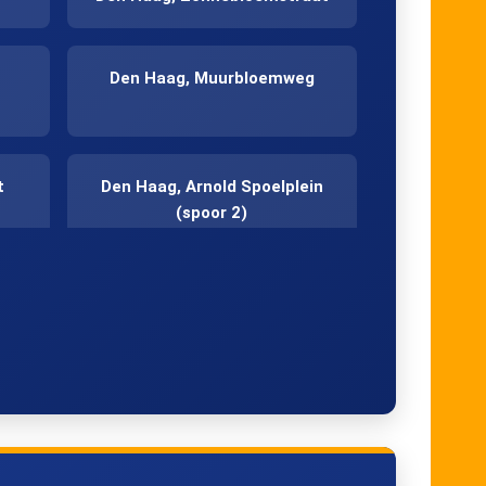
Den Haag, Muurbloemweg
t
Den Haag, Arnold Spoelplein
(spoor 2)
ag
Zoetermeer, Centrum-West
(spoor 2)
Zoetermeer, Leidsewallen
og
Zoetermeer, Meerzicht