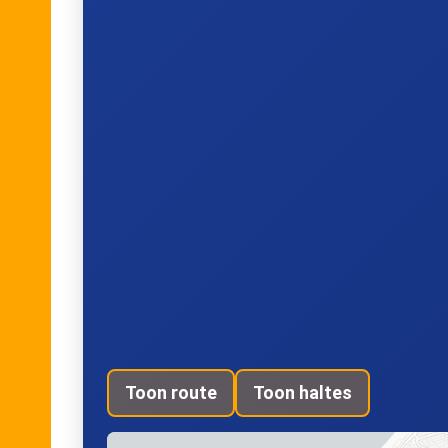
Zoetermeer, Driemanspolder
Zo
Zoetermeer, Centrum-West
's-G
(spoor 1)
Den Haag, Laan van NOI
's-G
Den Haag, Grote Markt
De
Toon route
Toon haltes