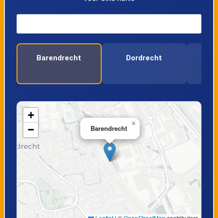
15
Dordrecht
16
Zwijndrecht
Barendrecht
Dordrecht
17
Barendrecht
18
Rotterdam Lombardijen
+
19
Rotterdam Zuid
×
−
Barendrecht
20
Rotterdam Blaak
21
Rotterdam Centraal
22
Schiedam Centrum
Leaflet
|
©
OpenStreetMap
contributors