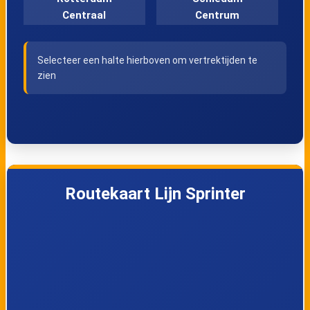
Centraal
Centrum
Selecteer een halte hierboven om vertrektijden te
Delft Campus
Delft
zien
Rijswijk
Den Haag Moerwijk
Den Haag HS
Den Haag Centraal
Routekaart Lijn Sprinter
Rotterdam
Stadion