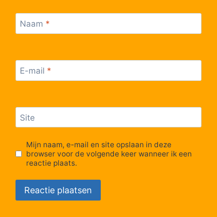
Lijn Sprinter
10:41
Sprinter
Naam
*
Lijn Sprinter
11:05
Sprinter
Lijn Sprinter
11:05
Sprinter
E-mail
*
Lijn Sprinter
11:11
Sprinter
Lijn Sprinter
11:11
Sprinter
Site
Lijn Sprinter
11:34
Sprinter
Mijn naam, e-mail en site opslaan in deze
browser voor de volgende keer wanneer ik een
reactie plaats.