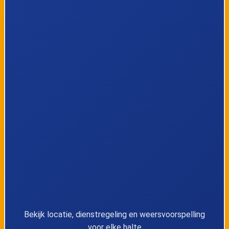
7
Rotterdam Centraal
8
Schiedam Centrum
9
Delft Campus
10
Delft
11
Rijswijk
12
Den Haag Moerwijk
13
Den Haag HS
14
Den Haag Centraal
Bekijk locatie, dienstregeling en weersvoorspelling
voor elke halte