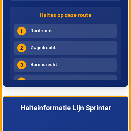
Haltes op deze route
1
Dordrecht
2
Zwijndrecht
3
Barendrecht
4
Rotterdam Lombardijen
5
Rotterdam Zuid
Halteinformatie Lijn Sprinter
6
Rotterdam Blaak