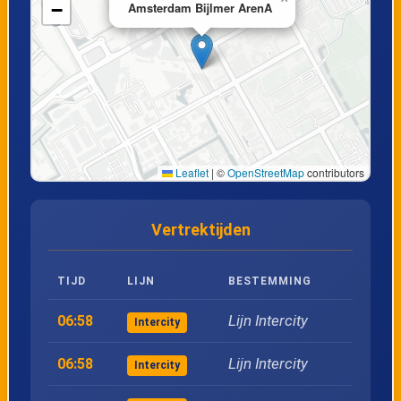
−
Amsterdam Bijlmer ArenA
20
Rotterdam Blaak
Leaflet
|
©
OpenStreetMap
contributors
Vertrektijden
TIJD
LIJN
BESTEMMING
Lijn Intercity
06:58
Intercity
Lijn Intercity
06:58
Intercity