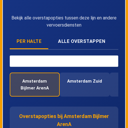
Lijn Intercity
08:58
Intercity
Bekijk alle overstapopties tussen deze lijn en andere
Lijn Intercity
09:28
Intercity
vervoersdiensten
Lijn Intercity
09:28
Intercity
PER HALTE
ALLE OVERSTAPPEN
Lijn Intercity
09:28
Intercity
Lijn Intercity
09:28
Intercity
Lijn Intercity
09:57
Intercity
Amsterdam
Amsterdam Zuid
Bijlmer ArenA
Lijn Intercity
09:58
Intercity
Lijn Intercity
09:58
Intercity
Overstapopties bij Amsterdam Bijlmer
Lijn Intercity
09:58
Intercity
ArenA