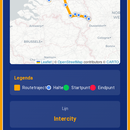
Leaflet
|
©
OpenStreetMap
contributors ©
CARTO
Legenda
Routetraject
Halte
Startpunt
Eindpunt
Lijn
Intercity