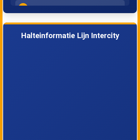
4
Delft
5
Den Haag HS
Halteinformatie Lijn Intercity
6
Den Haag Laan v NOI
7
Leiden Centraal
8
Schiphol Airport
9
Amsterdam Zuid
10
Amsterdam Bijlmer ArenA
11
Utrecht Centraal