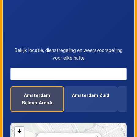
12
's-Hertogenbosch
13
Eindhoven Centraal
14
Helmond
Bekijk locatie, dienstregeling en weersvoorspelling
voor elke halte
15
Deurne
16
Horst-Sevenum
Amsterdam
Amsterdam Zuid
17
Blerick
Bijlmer ArenA
18
Venlo
+
19
Dordrecht
×