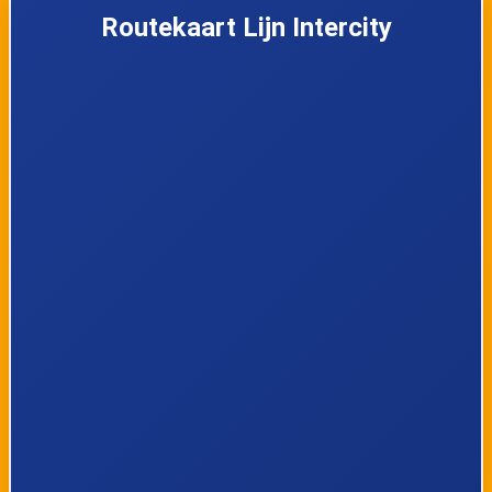
Routekaart Lijn Intercity
Helmond
Deurne
Horst-Sevenum
Blerick
Venlo
Dordrecht
Rotterdam Blaak
Amsterdam RAI
Rotterdam
Stadion