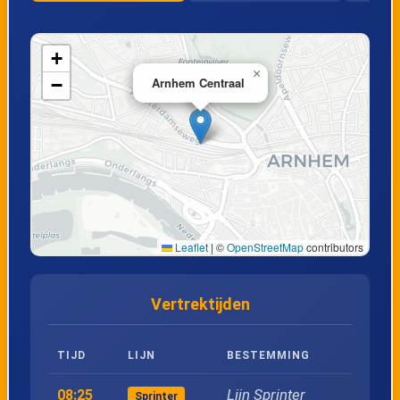
+
×
−
Arnhem Centraal
Leaflet
|
©
OpenStreetMap
contributors
Vertrektijden
TIJD
LIJN
BESTEMMING
Lijn Sprinter
08:25
Sprinter