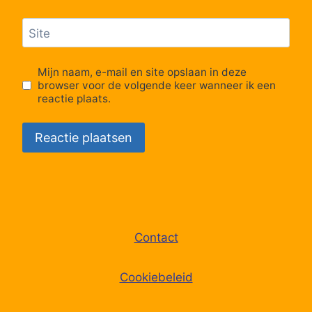
Lijn Sprinter
20:05
Sprinter
Site
Lijn Sprinter
20:25
Sprinter
Mijn naam, e-mail en site opslaan in deze
Lijn Sprinter
20:56
Sprinter
browser voor de volgende keer wanneer ik een
reactie plaats.
Contact
Cookiebeleid