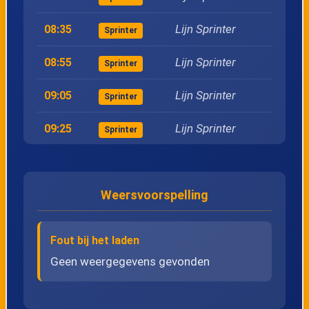
Lijn Sprinter
08:35
Sprinter
Lijn Sprinter
08:55
Sprinter
Lijn Sprinter
09:05
Sprinter
Lijn Sprinter
09:25
Sprinter
Lijn Sprinter
09:35
Sprinter
Weersvoorspelling
Lijn Sprinter
09:55
Sprinter
Lijn Sprinter
10:05
Sprinter
Fout bij het laden
Lijn Sprinter
10:25
Geen weergegevens gevonden
Sprinter
Lijn Sprinter
10:35
Sprinter