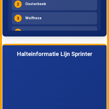
2
Oosterbeek
3
Wolfheze
4
Ede-Wageningen
5
Arnhem Centraal
Halteinformatie Lijn Sprinter
6
Oosterbeek
7
Wolfheze
8
Ede-Wageningen