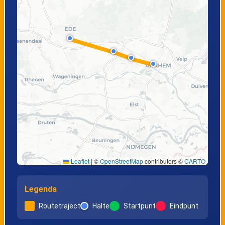
Leaflet
|
©
OpenStreetMap
contributors ©
CARTO
Legenda
Routetraject
Halte
Startpunt
Eindpunt