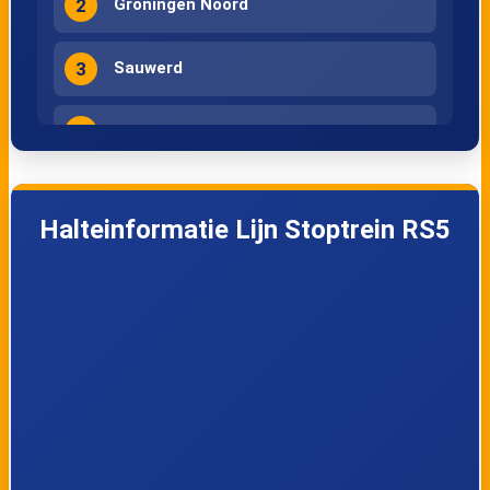
2
Groningen Noord
3
Sauwerd
4
Bedum
5
Stedum
Halteinformatie Lijn Stoptrein RS5
6
Loppersum
7
Appingedam
8
Delfzijl West
9
Delfzijl