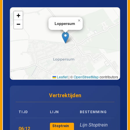
18
Delfzijl
+
×
−
Loppersum
Leaflet
|
©
OpenStreetMap
contributors
Vertrektijden
TIJD
LIJN
BESTEMMING
Lijn Stoptrein
Stoptrein
06:12