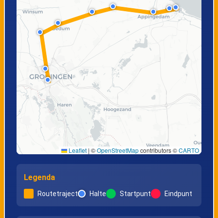
Leaflet
|
©
OpenStreetMap
contributors ©
CARTO
Legenda
Routetraject
Halte
Startpunt
Eindpunt