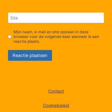
18:42
RS5
RS5
Lijn Stoptrein
Site
Stoptrein
19:12
RS5
RS5
Mijn naam, e-mail en site opslaan in deze
Lijn Stoptrein
browser voor de volgende keer wanneer ik een
Stoptrein
19:42
reactie plaats.
RS5
RS5
Lijn Stoptrein
Stoptrein
20:12
RS5
RS5
Lijn Stoptrein
Stoptrein
20:42
RS5
RS5
Contact
Lijn Stoptrein
Stoptrein
21:12
RS5
RS5
Cookiebeleid
Lijn Stoptrein
Stoptrein