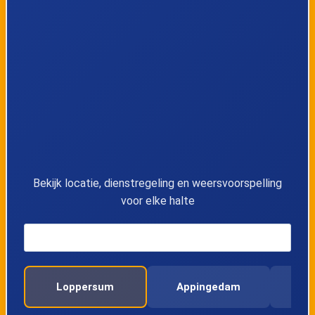
10
Groningen
11
Groningen Noord
12
Sauwerd
13
Bedum
14
Stedum
Bekijk locatie, dienstregeling en weersvoorspelling
voor elke halte
15
Loppersum
16
Appingedam
Loppersum
Appingedam
17
Delfzijl West