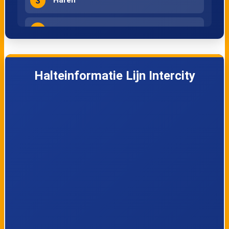
3
4
Beilen
5
Hoogeveen
Halteinformatie Lijn Intercity
6
Meppel
7
Lelystad Centrum
8
Zwolle
9
Assen
10
Groningen