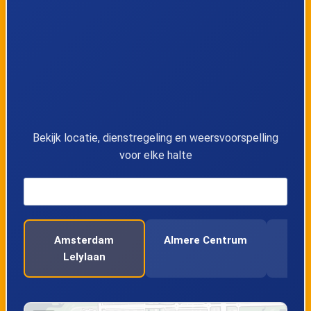
11
Schiphol Airport
12
Amsterdam Zuid
13
Almere Centrum
14
Groningen Europapark
Bekijk locatie, dienstregeling en weersvoorspelling
voor elke halte
15
Haren
16
Beilen
Amsterdam
Almere Centrum
Am
17
Hoogeveen
Lelylaan
C
18
Meppel