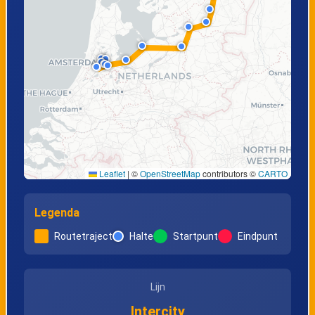
Leaflet
|
©
OpenStreetMap
contributors ©
CARTO
Legenda
Routetraject
Halte
Startpunt
Eindpunt
Lijn
Intercity