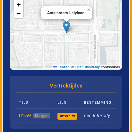
+
19
Amsterdam RAI
×
−
Amsterdam Lelylaan
20
Duivendrecht
21
Amsterdam Centraal
22
Amsterdam Sloterdijk
Leaflet
|
©
OpenStreetMap
contributors
23
Amsterdam Lelylaan
Vertrektijden
TIJD
LIJN
BESTEMMING
Lijn Intercity
01:59
Morgen
Intercity