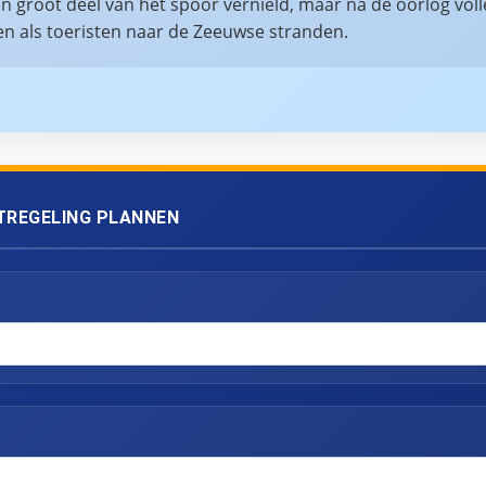
 groot deel van het spoor vernield, maar na de oorlog voll
en als toeristen naar de Zeeuwse stranden.
TREGELING PLANNEN