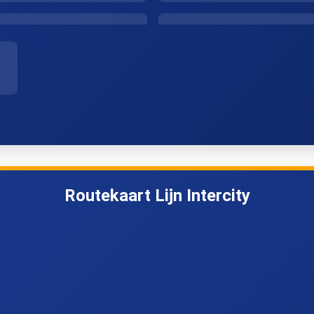
Den Haag HS
Delft
Rotterdam Blaak
Dordrecht
Zevenbergen
Oudenbosch
Routekaart Lijn Intercity