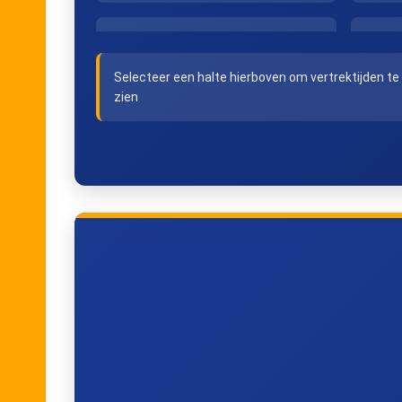
Den Haag Laan v NOI
Selecteer een halte hierboven om vertrektijden te
zien
Rotterdam Centraal
Lage Zwaluwe