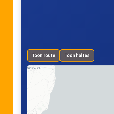
Toon route
Toon haltes