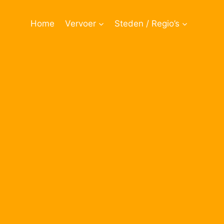
Doorgaan
naar
Home
Vervoer
Steden / Regio’s
inhoud